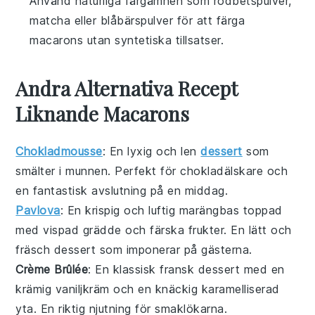
Använd naturliga färgämnen som rödbetspulver,
matcha eller blåbärspulver för att färga
macarons utan syntetiska tillsatser.
Andra Alternativa Recept
Liknande Macarons
Chokladmousse
: En lyxig och len
dessert
som
smälter i munnen. Perfekt för chokladälskare och
en fantastisk avslutning på en middag.
Pavlova
: En krispig och luftig marängbas toppad
med vispad grädde och färska
frukter
. En lätt och
fräsch dessert som imponerar på gästerna.
Crème Brûlée
: En klassisk fransk dessert med en
krämig vaniljkräm och en knäckig karamelliserad
yta. En riktig njutning för smaklökarna.