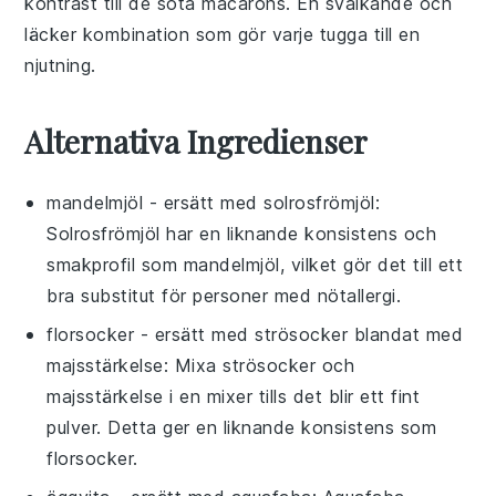
kontrast till de söta
macarons
. En svalkande och
läcker kombination som gör varje tugga till en
njutning.
Alternativa Ingredienser
mandelmjöl
- ersätt med
solrosfrömjöl
:
Solrosfrömjöl har en liknande konsistens och
smakprofil som mandelmjöl, vilket gör det till ett
bra substitut för personer med nötallergi.
florsocker
- ersätt med
strösocker
blandat med
majsstärkelse
: Mixa strösocker och
majsstärkelse i en mixer tills det blir ett fint
pulver. Detta ger en liknande konsistens som
florsocker.