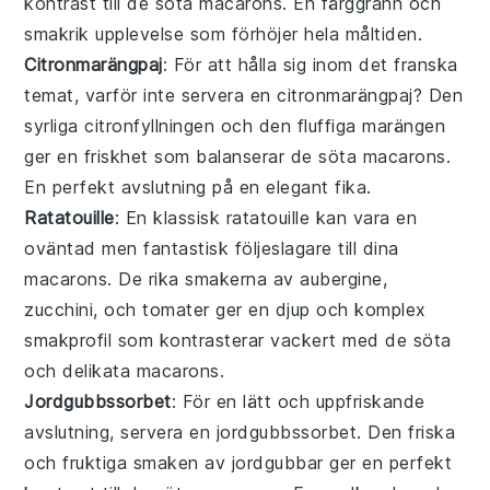
kontrast till de söta
macarons
. En färggrann och
smakrik upplevelse som förhöjer hela måltiden.
Citronmarängpaj
: För att hålla sig inom det franska
temat, varför inte servera en
citronmarängpaj
? Den
syrliga
citronfyllningen
och den fluffiga
marängen
ger en friskhet som balanserar de söta
macarons
.
En perfekt avslutning på en elegant fika.
Ratatouille
: En klassisk
ratatouille
kan vara en
oväntad men fantastisk följeslagare till dina
macarons
. De rika smakerna av
aubergine
,
zucchini
, och
tomater
ger en djup och komplex
smakprofil som kontrasterar vackert med de söta
och delikata
macarons
.
Jordgubbssorbet
: För en lätt och uppfriskande
avslutning, servera en
jordgubbssorbet
. Den friska
och fruktiga smaken av
jordgubbar
ger en perfekt