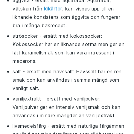
äggvita
- ersätt med
aquafaba
: Aquafaba,
vätskan från
kikärtor
, kan vispas upp till en
liknande konsistens som äggvita och fungerar
bra i många bakrecept.
strösocker
- ersätt med
kokossocker
:
Kokossocker har en liknande sötma men ger en
lätt karamellsmak som kan vara intressant i
macarons.
salt
- ersätt med
havssalt
: Havssalt har en ren
smak och kan användas i samma mängd som
vanligt salt.
vaniljextrakt
- ersätt med
vaniljpulver
:
Vaniljpulver ger en intensiv vaniljsmak och kan
användas i mindre mängder än vaniljextrakt.
livsmedelsfärg
- ersätt med
naturliga färgämnen
: