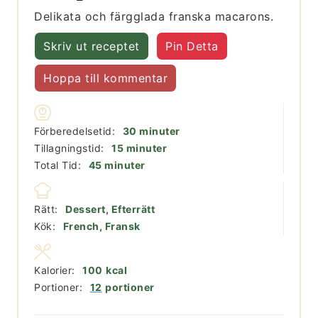
Delikata och färgglada franska macarons.
Skriv ut receptet
Pin Detta
Hoppa till kommentar
minuter
Förberedelsetid:
30
minuter
minuter
Tillagningstid:
15
minuter
minuter
Total Tid:
45
minuter
Rätt:
Dessert, Efterrätt
Kök:
French, Fransk
Kalorier:
100
kcal
Portioner:
12
portioner