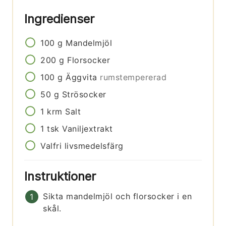
Ingredienser
100
g
Mandelmjöl
200
g
Florsocker
100
g
Äggvita
rumstempererad
50
g
Strösocker
1
krm
Salt
1
tsk
Vaniljextrakt
Valfri livsmedelsfärg
Instruktioner
Sikta mandelmjöl och florsocker i en
skål.