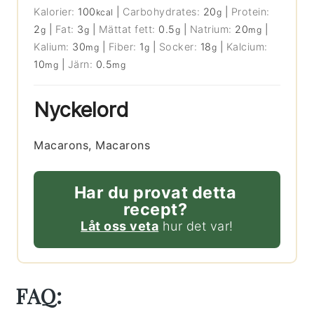
Kalorier:
100
|
Carbohydrates:
20
|
Protein:
kcal
g
2
|
Fat:
3
|
Mättat fett:
0.5
|
Natrium:
20
|
g
g
g
mg
Kalium:
30
|
Fiber:
1
|
Socker:
18
|
Kalcium:
mg
g
g
10
|
Järn:
0.5
mg
mg
Nyckelord
Macarons, Macarons
Har du provat detta
recept?
Låt oss veta
hur det var!
FAQ: