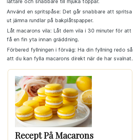
lättare och snabbare till
mjuka toppar
.
Använd en spritspåse
: Det går snabbare att spritsa
ut jämna rundlar på
bakplåtspapper
.
Låt macarons vila
: Låt dem vila i 30 minuter för att
få en fin yta innan
gräddning
.
Förbered fyllningen i förväg
: Ha din
fyllning
redo så
att du kan fylla macarons direkt när de har svalnat.
Recept På Macarons