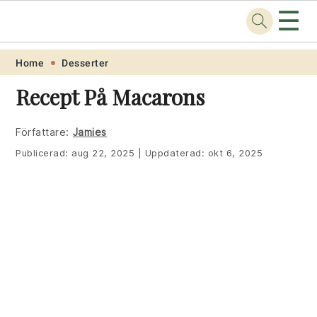
☰
Recept
.one
Skip
Skip
Skip
Skip
Home
Desserter
to
to
to
to
Recept På Macarons
primary
main
primary
footer
navigation
content
sidebar
Författare:
Jamies
Publicerad:
aug 22, 2025
|
Uppdaterad:
okt 6, 2025