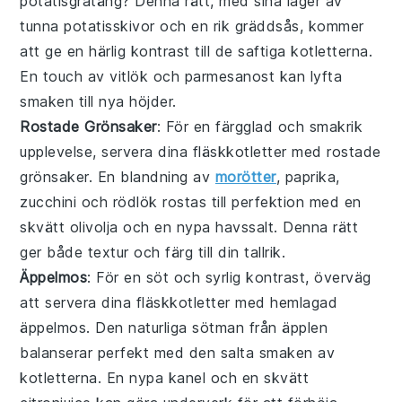
potatisgratäng
? Denna rätt, med sina lager av
tunna
potatisskivor
och en rik
gräddsås
, kommer
att ge en härlig kontrast till de saftiga kotletterna.
En touch av
vitlök
och
parmesanost
kan lyfta
smaken till nya höjder.
Rostade Grönsaker
: För en färgglad och smakrik
upplevelse, servera dina
fläskkotletter
med
rostade
grönsaker
. En blandning av
morötter
,
paprika
,
zucchini
och
rödlök
rostas till perfektion med en
skvätt
olivolja
och en nypa
havssalt
. Denna rätt
ger både textur och färg till din tallrik.
Äppelmos
: För en söt och syrlig kontrast, överväg
att servera dina
fläskkotletter
med hemlagad
äppelmos
. Den naturliga sötman från
äpplen
balanserar perfekt med den salta smaken av
kotletterna. En nypa
kanel
och en skvätt