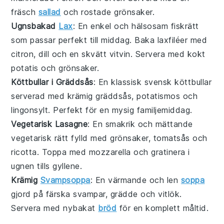
fräsch
sallad
och
rostade grönsaker
.
Ugnsbakad
Lax
: En enkel och hälsosam
fiskrätt
som passar perfekt till middag. Baka laxfiléer med
citron
,
dill
och en skvätt
vitvin
. Servera med
kokt
potatis
och
grönsaker
.
Köttbullar i Gräddsås
: En klassisk svensk
köttbullar
serverad med krämig
gräddsås
,
potatismos
och
lingonsylt
. Perfekt för en mysig familjemiddag.
Vegetarisk Lasagne
: En smakrik och mättande
vegetarisk
rätt fylld med
grönsaker
,
tomatsås
och
ricotta
. Toppa med
mozzarella
och gratinera i
ugnen tills gyllene.
Krämig
Svampsoppa
: En värmande och len
soppa
gjord på färska
svampar
,
grädde
och
vitlök
.
Servera med nybakat
bröd
för en komplett måltid.