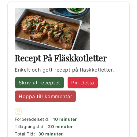
Recept På Fläskkotletter
Enkelt och gott recept på fläskkotletter.
Skriv ut receptet
Pin Detta
Hoppa till kommentar
minuter
Förberedelsetid:
10
minuter
minuter
Tillagningstid:
20
minuter
minuter
Total Tid:
30
minuter