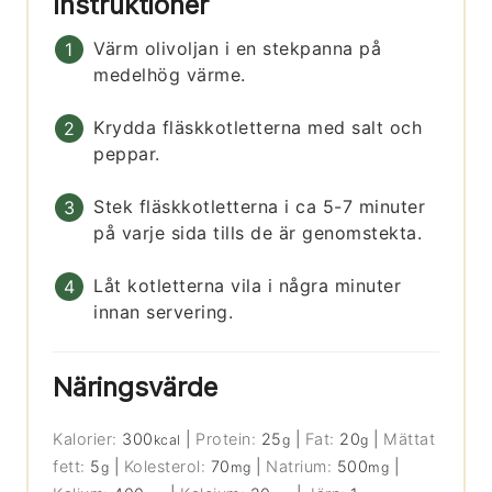
Instruktioner
Värm olivoljan i en stekpanna på
medelhög värme.
Krydda fläskkotletterna med salt och
peppar.
Stek fläskkotletterna i ca 5-7 minuter
på varje sida tills de är genomstekta.
Låt kotletterna vila i några minuter
innan servering.
Näringsvärde
Kalorier:
300
|
Protein:
25
|
Fat:
20
|
Mättat
kcal
g
g
fett:
5
|
Kolesterol:
70
|
Natrium:
500
|
g
mg
mg