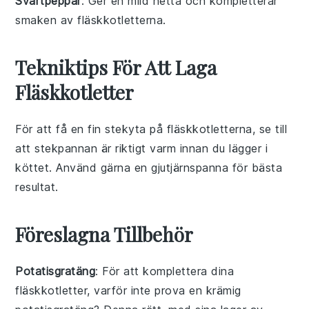
Svartpeppar
: Ger en mild hetta och kompletterar
smaken av fläskkotletterna.
Tekniktips För Att Laga
Fläskkotletter
För att få en fin stekyta på
fläskkotletterna
, se till
att
stekpannan
är riktigt varm innan du lägger i
köttet. Använd gärna en
gjutjärnspanna
för bästa
resultat.
Föreslagna Tillbehör
Potatisgratäng
: För att komplettera dina
fläskkotletter
, varför inte prova en krämig