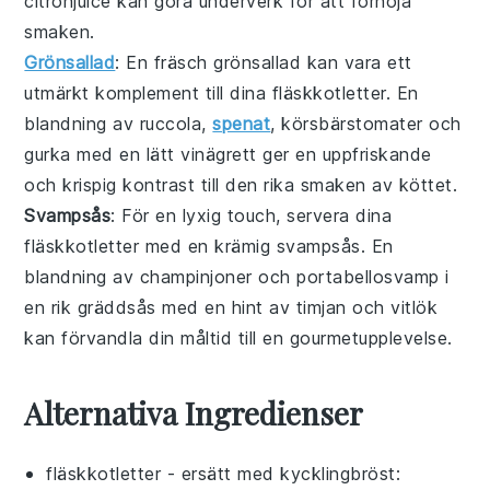
citronjuice
kan göra underverk för att förhöja
smaken.
Grönsallad
: En fräsch
grönsallad
kan vara ett
utmärkt komplement till dina
fläskkotletter
. En
blandning av
ruccola
,
spenat
,
körsbärstomater
och
gurka
med en lätt
vinägrett
ger en uppfriskande
och krispig kontrast till den rika smaken av köttet.
Svampsås
: För en lyxig touch, servera dina
fläskkotletter
med en krämig
svampsås
. En
blandning av
champinjoner
och
portabellosvamp
i
en rik
gräddsås
med en hint av
timjan
och
vitlök
kan förvandla din måltid till en gourmetupplevelse.
Alternativa Ingredienser
fläskkotletter
- ersätt med
kycklingbröst
: