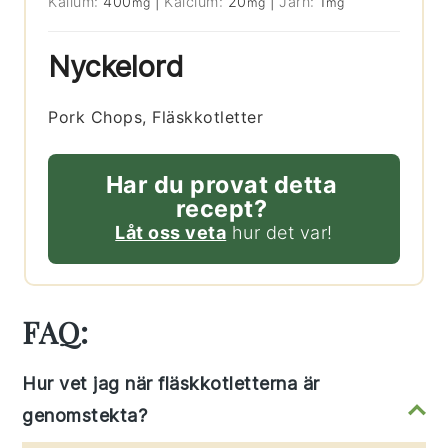
Kalium:
400
|
Kalcium:
20
|
Järn:
1
mg
mg
mg
Nyckelord
Pork Chops, Fläskkotletter
Har du provat detta
recept?
Låt oss veta
hur det var!
FAQ:
Hur vet jag när fläskkotletterna är
genomstekta?