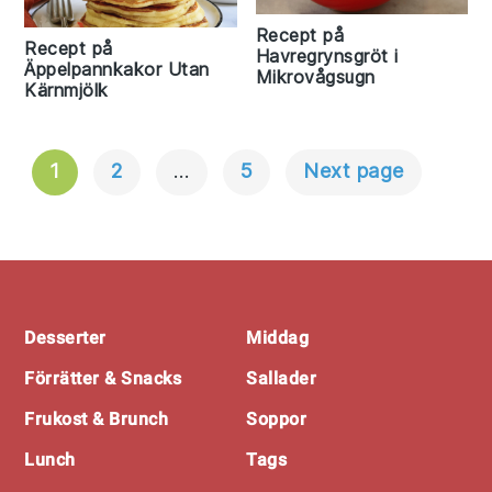
Recept på
Recept på
Havregrynsgröt i
Äppelpannkakor Utan
Mikrovågsugn
Kärnmjölk
1
2
…
5
Next page
Inläggsnavigering
Footer
Desserter
Middag
Förrätter & Snacks
Sallader
Frukost & Brunch
Soppor
Lunch
Tags