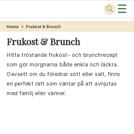
☰
Recept
.one
Skip
Skip
Skip
Skip
Home
Frukost & Brunch
to
to
to
to
Frukost & Brunch
primary
main
primary
footer
navigation
content
sidebar
Hitta tröstande frukost- och brunchrecept
som gör morgnarna både enkla och läckra.
Oavsett om du föredrar sött eller salt, finns
en perfekt rätt som väntar på att avnjutas
med familj eller vänner.