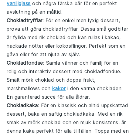
vaniljglass
och några färska
bär
för en perfekt
avslutning på en måltid.
Chokladtryfflar
: För en enkel men lyxig
dessert
,
prova att göra
chokladtryfflar
. Dessa små godbitar
är fyllda med rik
choklad
och kan rullas i
kakao
,
hackade nötter
eller
kokosflingor
. Perfekt som en
gåva eller för att njuta av själv.
Chokladfondue
: Samla vänner och familj för en
rolig och interaktiv
dessert
med
chokladfondue
.
Smält
mörk choklad
och doppa
frukt
,
marshmallows
och
kakor
i den varma chokladen.
En garanterad succé för alla åldrar.
Chokladkaka
: För en klassisk och alltid uppskattad
dessert
, baka en saftig
chokladkaka
. Med en rik
smak av
mörk choklad
och en mjuk konsistens, är
denna kaka perfekt för alla tillfällen. Toppa med en