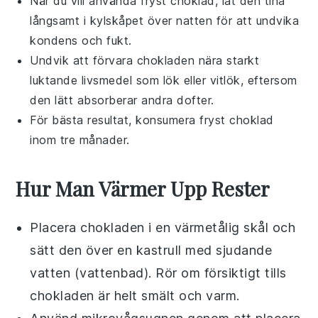
När du vill använda fryst
choklad
, låt den tina
långsamt i kylskåpet över natten för att undvika
kondens och fukt.
Undvik att förvara
chokladen
nära starkt
luktande livsmedel som
lök
eller
vitlök
, eftersom
den lätt absorberar andra dofter.
För bästa resultat, konsumera fryst
choklad
inom tre månader.
Hur Man Värmer Upp Rester
Placera
chokladen
i en värmetålig skål och
sätt den över en kastrull med sjudande
vatten (vattenbad). Rör om försiktigt tills
chokladen
är helt smält och varm.