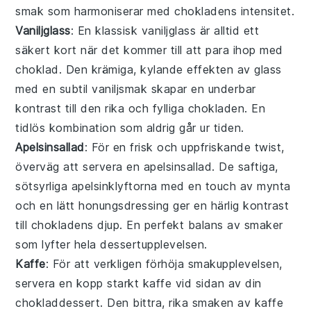
smak som harmoniserar med chokladens intensitet.
Vaniljglass
: En klassisk
vaniljglass
är alltid ett
säkert kort när det kommer till att para ihop med
choklad
. Den krämiga, kylande effekten av
glass
med en subtil
vaniljsmak
skapar en underbar
kontrast till den rika och fylliga chokladen. En
tidlös kombination som aldrig går ur tiden.
Apelsinsallad
: För en frisk och uppfriskande twist,
överväg att servera en
apelsinsallad
. De saftiga,
sötsyrliga
apelsinklyftorna
med en touch av
mynta
och en lätt
honungsdressing
ger en härlig kontrast
till chokladens djup. En perfekt balans av smaker
som lyfter hela dessertupplevelsen.
Kaffe
: För att verkligen förhöja smakupplevelsen,
servera en kopp starkt
kaffe
vid sidan av din
chokladdessert
. Den bittra, rika smaken av
kaffe