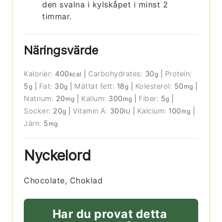
den svalna i kylskåpet i minst 2
timmar.
Näringsvärde
Kalorier:
400
|
Carbohydrates:
30
|
Protein:
kcal
g
5
|
Fat:
30
|
Mättat fett:
18
|
Kolesterol:
50
|
g
g
g
mg
Natrium:
20
|
Kalium:
300
|
Fiber:
5
|
mg
mg
g
Socker:
20
|
Vitamin A:
300
|
Kalcium:
100
|
g
IU
mg
Järn:
5
mg
Nyckelord
Chocolate, Choklad
Har du provat detta