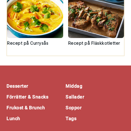
Recept på Currysås
Recept på Fläskkotletter
Footer
Desserter
Middag
Förrätter & Snacks
Sallader
Frukost & Brunch
Soppor
Lunch
Tags