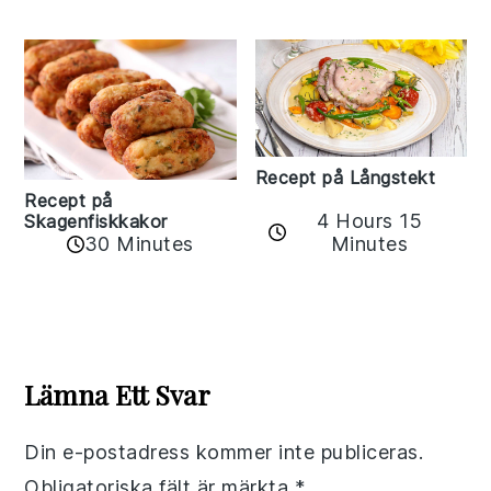
Recept på Långstekt
Recept på
4 Hours 15
Skagenfiskkakor
Minutes
30 Minutes
Reader
Interactions
Lämna Ett Svar
Din e-postadress kommer inte publiceras.
Obligatoriska fält är märkta
*