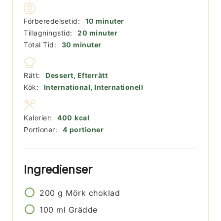
minuter
Förberedelsetid:
10
minuter
minuter
Tillagningstid:
20
minuter
minuter
Total Tid:
30
minuter
Rätt:
Dessert, Efterrätt
Kök:
International, Internationell
Kalorier:
400
kcal
Portioner:
4
portioner
Ingredienser
200
g
Mörk choklad
100
ml
Grädde