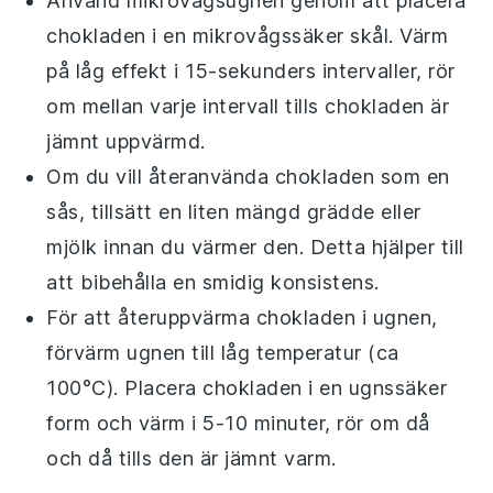
Använd mikrovågsugnen genom att placera
chokladen
i en mikrovågssäker skål. Värm
på låg effekt i 15-sekunders intervaller, rör
om mellan varje intervall tills
chokladen
är
jämnt uppvärmd.
Om du vill återanvända
chokladen
som en
sås, tillsätt en liten mängd
grädde
eller
mjölk
innan du värmer den. Detta hjälper till
att bibehålla en smidig konsistens.
För att återuppvärma
chokladen
i ugnen,
förvärm ugnen till låg temperatur (ca
100°C). Placera
chokladen
i en ugnssäker
form och värm i 5-10 minuter, rör om då
och då tills den är jämnt varm.