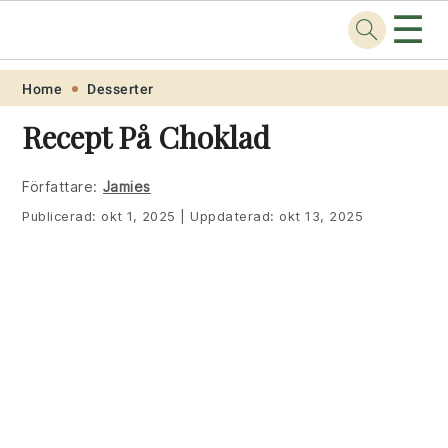
☰
Recept
.one
Skip
Skip
Skip
Skip
Home
Desserter
to
to
to
to
Recept På Choklad
primary
main
primary
footer
navigation
content
sidebar
Författare:
Jamies
Publicerad:
okt 1, 2025
|
Uppdaterad:
okt 13, 2025