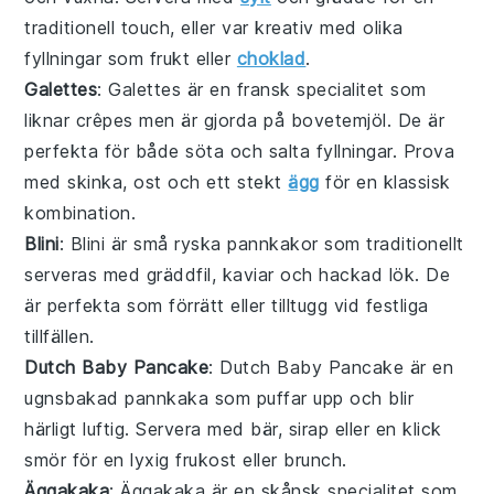
traditionell touch, eller var kreativ med olika
fyllningar som
frukt
eller
choklad
.
Galettes
: Galettes är en fransk specialitet som
liknar crêpes men är gjorda på bovetemjöl. De är
perfekta för både söta och salta fyllningar. Prova
med
skinka
,
ost
och ett stekt
ägg
för en klassisk
kombination.
Blini
: Blini är små ryska pannkakor som traditionellt
serveras med
gräddfil
,
kaviar
och hackad lök. De
är perfekta som förrätt eller tilltugg vid festliga
tillfällen.
Dutch Baby Pancake
: Dutch Baby Pancake är en
ugnsbakad pannkaka som puffar upp och blir
härligt luftig. Servera med
bär
,
sirap
eller en klick
smör för en lyxig frukost eller brunch.
Äggakaka
: Äggakaka är en skånsk specialitet som