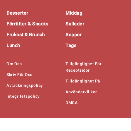
Footer
Desserter
Middag
Förrätter & Snacks
Sallader
Frukost & Brunch
Soppor
Lunch
Tags
Om Oss
Tillgänglighet För
Receptsidor
Skriv För Oss
Tillgänglighet På
Avtäckningspolicy
Användarvillkor
Integritetspolicy
DMCA