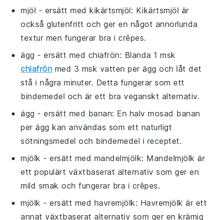
mjöl
- ersätt med
kikärtsmjöl
: Kikärtsmjöl är
också glutenfritt och ger en något annorlunda
textur men fungerar bra i crêpes.
ägg
- ersätt med
chiafrön
: Blanda 1 msk
chiafrön
med 3 msk vatten per ägg och låt det
stå i några minuter. Detta fungerar som ett
bindemedel och är ett bra veganskt alternativ.
ägg
- ersätt med
banan
: En halv mosad banan
per ägg kan användas som ett naturligt
sötningsmedel och bindemedel i receptet.
mjölk
- ersätt med
mandelmjölk
: Mandelmjölk är
ett populärt växtbaserat alternativ som ger en
mild smak och fungerar bra i crêpes.
mjölk
- ersätt med
havremjölk
: Havremjölk är ett
annat växtbaserat alternativ som ger en krämig