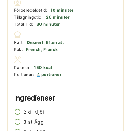
minuter
Förberedelsetid:
10
minuter
minuter
Tillagningstid:
20
minuter
minuter
Total Tid:
30
minuter
Rätt:
Dessert, Efterrätt
Kök:
French, Fransk
Kalorier:
150
kcal
Portioner:
4
portioner
Ingredienser
2
dl
Mjöl
3
st
Ägg