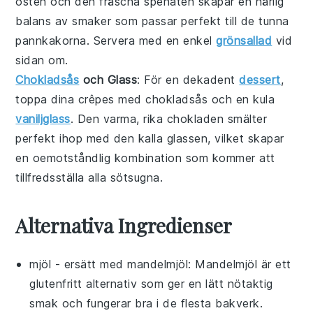
osten
och den fräscha
spenaten
skapar en härlig
balans av smaker som passar perfekt till de tunna
pannkakorna. Servera med en enkel
grönsallad
vid
sidan om.
Chokladsås
och Glass
: För en dekadent
dessert
,
toppa dina crêpes med
chokladsås
och en kula
vaniljglass
. Den varma, rika
chokladen
smälter
perfekt ihop med den kalla
glassen
, vilket skapar
en oemotståndlig kombination som kommer att
tillfredsställa alla sötsugna.
Alternativa Ingredienser
mjöl
- ersätt med
mandelmjöl
: Mandelmjöl är ett
glutenfritt alternativ som ger en lätt nötaktig
smak och fungerar bra i de flesta bakverk.