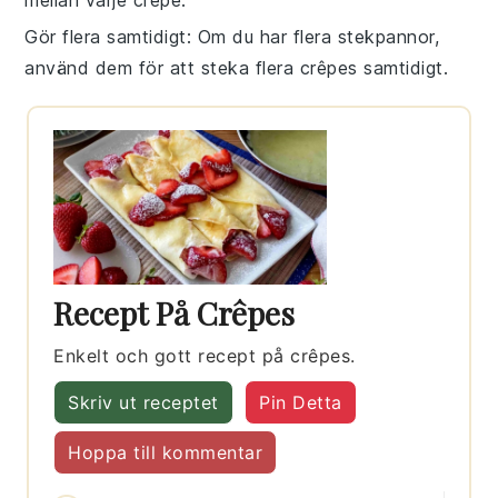
mellan varje
crêpe
.
Gör flera samtidigt
: Om du har flera stekpannor,
använd dem för att steka flera
crêpes
samtidigt.
Recept På Crêpes
Enkelt och gott recept på crêpes.
Skriv ut receptet
Pin Detta
Hoppa till kommentar