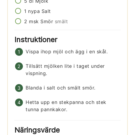
5
dl
Mjölk
1
nypa
Salt
2
msk
Smör
smält
Instruktioner
Vispa ihop mjöl och ägg i en skål.
Tillsätt mjölken lite i taget under
vispning.
Blanda i salt och smält smör.
Hetta upp en stekpanna och stek
tunna pannkakor.
Näringsvärde