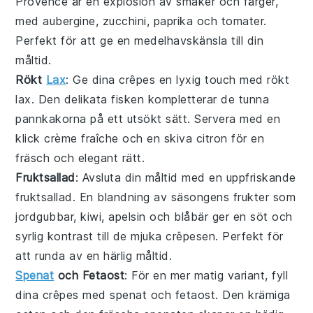
Provence är en explosion av smaker och färger,
med
aubergine
,
zucchini
,
paprika
och
tomater
.
Perfekt för att ge en medelhavskänsla till din
måltid.
Rökt
Lax
: Ge dina crêpes en lyxig touch med
rökt
lax
. Den delikata
fisken
kompletterar de tunna
pannkakorna på ett utsökt sätt. Servera med en
klick
crème fraîche
och en skiva
citron
för en
fräsch och elegant rätt.
Fruktsallad
: Avsluta din måltid med en uppfriskande
fruktsallad
. En blandning av
säsongens frukter
som
jordgubbar
,
kiwi
,
apelsin
och
blåbär
ger en söt och
syrlig kontrast till de mjuka crêpesen. Perfekt för
att runda av en härlig måltid.
Spenat
och Fetaost
: För en mer matig variant, fyll
dina crêpes med
spenat
och
fetaost
. Den krämiga