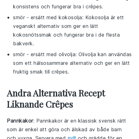
konsistens och fungerar bra i crêpes.
smör
- ersätt med
kokosolja
: Kokosolja är ett
veganskt alternativ som ger en lätt
kokosnötssmak och fungerar bra i de flesta
bakverk.
smör
- ersätt med
olivolja
: Olivolja kan användas
som ett hälsosammare alternativ och ger en lätt
fruktig smak till crêpes.
Andra Alternativa Recept
Liknande Crêpes
Pannkakor
: Pannkakor är en klassisk svensk rätt
som är enkel att göra och älskad av både barn
och vuxna. Servera med
sylt
och grädde för en