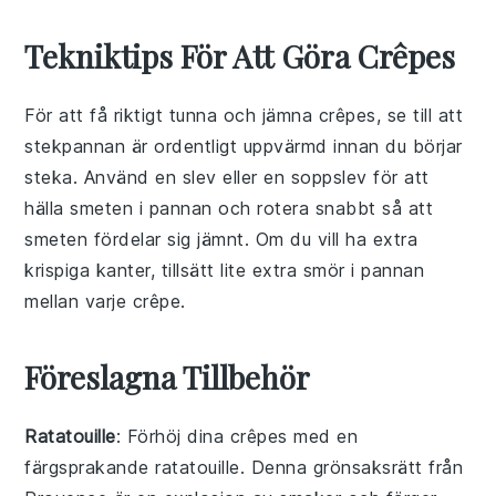
Tekniktips För Att Göra Crêpes
För att få riktigt tunna och jämna
crêpes
, se till att
stekpannan
är ordentligt uppvärmd innan du börjar
steka. Använd en
slev
eller en
soppslev
för att
hälla smeten i pannan och rotera snabbt så att
smeten fördelar sig jämnt. Om du vill ha extra
krispiga kanter, tillsätt lite extra
smör
i pannan
mellan varje crêpe.
Föreslagna Tillbehör
Ratatouille
: Förhöj dina crêpes med en
färgsprakande
ratatouille
. Denna
grönsaksrätt
från