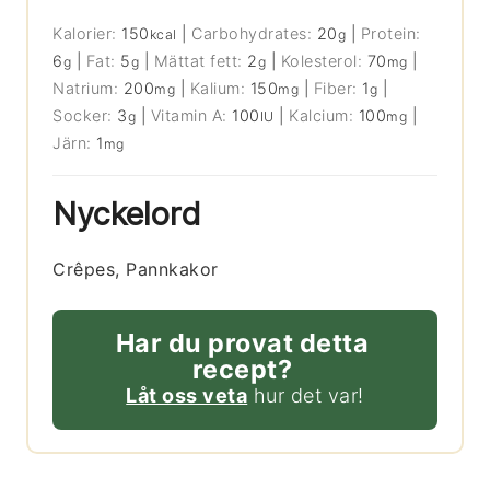
Kalorier:
150
|
Carbohydrates:
20
|
Protein:
kcal
g
6
|
Fat:
5
|
Mättat fett:
2
|
Kolesterol:
70
|
g
g
g
mg
Natrium:
200
|
Kalium:
150
|
Fiber:
1
|
mg
mg
g
Socker:
3
|
Vitamin A:
100
|
Kalcium:
100
|
g
IU
mg
Järn:
1
mg
Nyckelord
Crêpes, Pannkakor
Har du provat detta
recept?
Låt oss veta
hur det var!