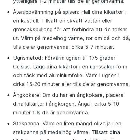
ytterligare 1-2 minuter tills de är genomvarma.
Återuppvärmning på spisen: Häll dina
kikärtor
i
en kastrull. Tillsätt en skvätt
vatten
eller
grönsaksbuljong
för att förhindra att de torkar
ut. Värm på medelhög värme, rör om då och då,
tills de är genomvarma, cirka 5-7 minuter.
Ugnsmetod: Förvärm ugnen till 175 grader
Celsius. Lägg dina
kikärtor
i en ugnssäker form
och täck med aluminiumfolie. Värm i ugnen i
cirka 15-20 minuter eller tills de är genomvarma.
Ångkokare: Om du har en ångkokare, placera
dina
kikärtor
i ångkorgen. Ånga i cirka 5-10
minuter tills de är genomvarma.
Stekpanna: Värm en liten mängd
olivolja
i en
stekpanna på medelhög värme. Tillsätt dina