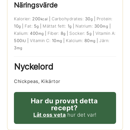
Näringsvärde
Kalorier:
200
|
Carbohydrates:
30
|
Protein:
kcal
g
10
|
Fat:
5
|
Mättat fett:
1
|
Natrium:
300
|
g
g
g
mg
Kalium:
400
|
Fiber:
8
|
Socker:
5
|
Vitamin A:
mg
g
g
500
|
Vitamin C:
10
|
Kalcium:
80
|
Järn:
IU
mg
mg
3
mg
Nyckelord
Chickpeas, Kikärtor
Har du provat detta
recept?
Låt oss veta
hur det var!