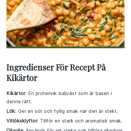
Ingredienser För Recept På
Kikärtor
Kikärtor
: En proteinrik baljväxt som är basen i
denna rätt.
Lök
: Ger en söt och fyllig smak när den är stekt.
Vitlöksklyftor
: Tillför en stark och aromatisk smak.
Olivolja
: Används för att steka och tillföra rikedom