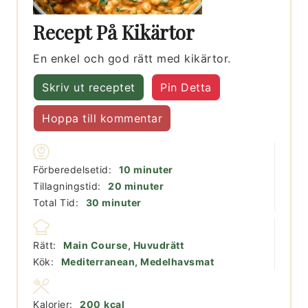
Recept På Kikärtor
En enkel och god rätt med kikärtor.
Skriv ut receptet
Pin Detta
Hoppa till kommentar
minuter
Förberedelsetid:
10
minuter
minuter
Tillagningstid:
20
minuter
minuter
Total Tid:
30
minuter
Rätt:
Main Course, Huvudrätt
Kök:
Mediterranean, Medelhavsmat
Kalorier:
200
kcal