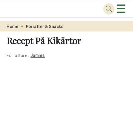
☰
Recept
.one
Skip
Skip
Skip
Skip
Home
Förrätter & Snacks
to
to
to
to
Recept På Kikärtor
primary
main
primary
footer
navigation
content
sidebar
Författare:
Jamies