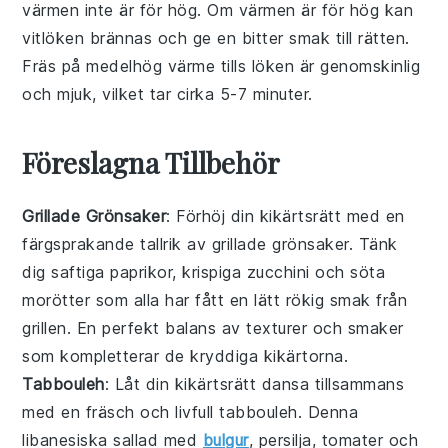
värmen inte är för hög. Om värmen är för hög kan
vitlöken brännas och ge en bitter smak till rätten.
Fräs på medelhög värme tills löken är genomskinlig
och mjuk, vilket tar cirka 5-7 minuter.
Föreslagna Tillbehör
Grillade Grönsaker
: Förhöj din
kikärtsrätt
med en
färgsprakande tallrik av
grillade grönsaker
. Tänk
dig saftiga
paprikor
, krispiga
zucchini
och söta
morötter
som alla har fått en lätt rökig smak från
grillen. En perfekt balans av texturer och smaker
som kompletterar de
kryddiga kikärtorna
.
Tabbouleh
: Låt din
kikärtsrätt
dansa tillsammans
med en fräsch och livfull
tabbouleh
. Denna
libanesiska sallad
med
bulgur
,
persilja
,
tomater
och