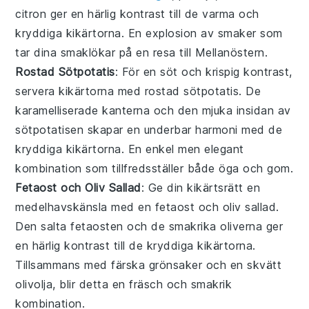
citron
ger en härlig kontrast till de varma och
kryddiga
kikärtorna
. En explosion av smaker som
tar dina smaklökar på en resa till Mellanöstern.
Rostad Sötpotatis
: För en söt och krispig kontrast,
servera
kikärtorna
med
rostad sötpotatis
. De
karamelliserade kanterna och den mjuka insidan av
sötpotatisen
skapar en underbar harmoni med de
kryddiga kikärtorna
. En enkel men elegant
kombination som tillfredsställer både öga och gom.
Fetaost och Oliv Sallad
: Ge din
kikärtsrätt
en
medelhavskänsla med en
fetaost och oliv sallad
.
Den salta
fetaosten
och de smakrika
oliverna
ger
en härlig kontrast till de
kryddiga kikärtorna
.
Tillsammans med färska
grönsaker
och en skvätt
olivolja
, blir detta en fräsch och smakrik
kombination.