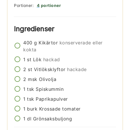
Portioner:
4
portioner
Ingredienser
400
g
Kikärtor
konserverade eller
kokta
1
st
Lök
hackad
2
st
Vitlöksklyftor
hackade
2
msk
Olivolja
1
tsk
Spiskummin
1
tsk
Paprikapulver
1
burk
Krossade tomater
1
dl
Grönsaksbuljong