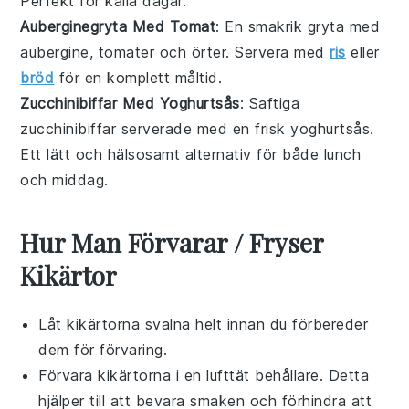
Perfekt för kalla dagar.
Auberginegryta Med Tomat
: En smakrik gryta med
aubergine
,
tomater
och
örter
. Servera med
ris
eller
bröd
för en komplett måltid.
Zucchinibiffar Med Yoghurtsås
: Saftiga
zucchinibiffar
serverade med en frisk
yoghurtsås
.
Ett lätt och hälsosamt alternativ för både lunch
och middag.
Hur Man Förvarar / Fryser
Kikärtor
Låt
kikärtorna
svalna helt innan du förbereder
dem för förvaring.
Förvara
kikärtorna
i en lufttät behållare. Detta
hjälper till att bevara smaken och förhindra att