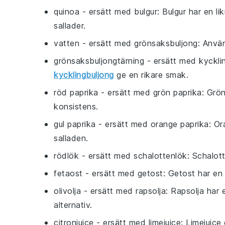
quinoa
- ersätt med
bulgur
: Bulgur har en 
sallader.
vatten
- ersätt med
grönsaksbuljong
: Använ
grönsaksbuljongtärning
- ersätt med
kyckli
kycklingbuljong
ge en rikare smak.
röd paprika
- ersätt med
grön paprika
: Grö
konsistens.
gul paprika
- ersätt med
orange paprika
: Or
salladen.
rödlök
- ersätt med
schalottenlök
: Schalot
fetaost
- ersätt med
getost
: Getost har en
olivolja
- ersätt med
rapsolja
: Rapsolja har
alternativ.
citronjuice
- ersätt med
limejuice
: Limejuice 