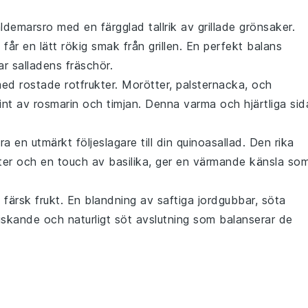
aldemarsro med en färgglad tallrik av
grillade grönsaker
.
får en lätt rökig smak från grillen. En perfekt balans
r salladens fräschör.
 med
rostade rotfrukter
.
Morötter
,
palsternacka
, och
hint av
rosmarin
och
timjan
. Denna varma och hjärtliga sid
a en utmärkt följeslagare till din quinoasallad. Den rika
ter
och en touch av
basilika
, ger en värmande känsla so
v
färsk frukt
. En blandning av saftiga
jordgubbar
, söta
iskande och naturligt söt avslutning som balanserar de