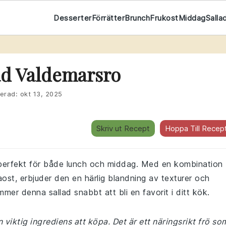
Desserter
Förrätter
Brunch
Frukost
Middag
Salla
ad Valdemarsro
erad:
okt 13, 2025
Skriv ut Recept
Hoppa Till Recep
 perfekt för både lunch och middag. Med en kombination
aost, erbjuder den en härlig blandning av texturer och
ommer denna sallad snabbt att bli en favorit i ditt kök.
viktig ingrediens att köpa. Det är ett näringsrikt frö so