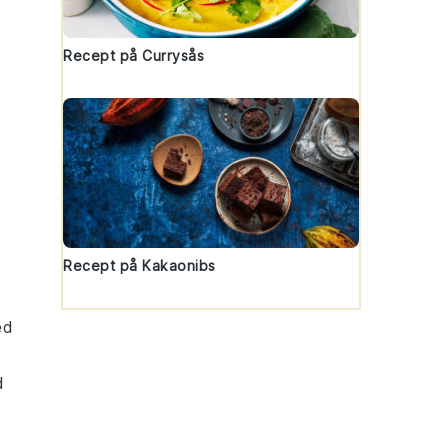
Recept på Currysås
Recept på Kakaonibs
ed
d