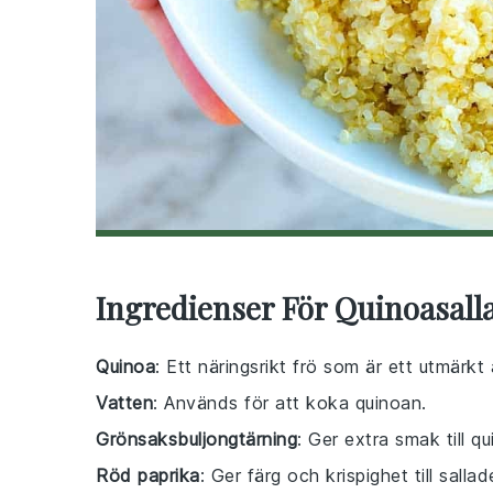
Ingredienser För Quinoasall
Quinoa
: Ett näringsrikt frö som är ett utmärkt al
Vatten
: Används för att koka quinoan.
Grönsaksbuljongtärning
: Ger extra smak till 
Röd paprika
: Ger färg och krispighet till sallad