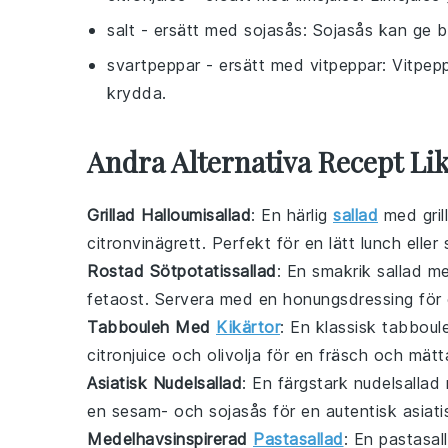
salt
- ersätt med
sojasås
: Sojasås kan ge b
svartpeppar
- ersätt med
vitpeppar
: Vitpep
krydda.
Andra Alternativa Recept L
Grillad Halloumisallad
: En härlig
sallad
med
gri
citronvinägrett
. Perfekt för en lätt lunch eller 
Rostad Sötpotatissallad
: En smakrik
sallad
m
fetaost
. Servera med en
honungsdressing
för 
Tabbouleh Med
Kikärtor
: En klassisk
tabboul
citronjuice
och
olivolja
för en fräsch och mätt
Asiatisk Nudelsallad
: En färgstark
nudelsallad
en
sesam- och sojasås
för en autentisk asiat
Medelhavsinspirerad
Pastasallad
: En
pastasal