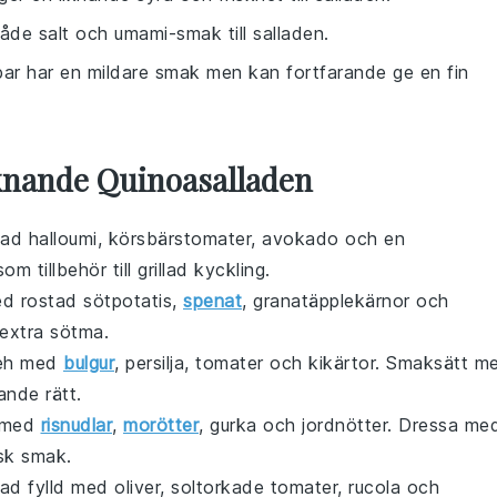
åde salt och umami-smak till salladen.
par har en mildare smak men kan fortfarande ge en fin
iknande Quinoasalladen
llad halloumi
,
körsbärstomater
,
avokado
och en
som tillbehör till
grillad kyckling
.
ed
rostad sötpotatis
,
spenat
,
granatäpplekärnor
och
extra sötma.
eh
med
bulgur
,
persilja
,
tomater
och
kikärtor
. Smaksätt m
ande rätt.
med
risnudlar
,
morötter
,
gurka
och
jordnötter
. Dressa me
isk smak.
lad
fylld med
oliver
,
soltorkade tomater
,
rucola
och