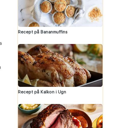
Recept på Bananmuffins
a
m
Recept på Kalkon i Ugn