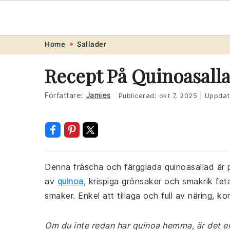
Recept
.one
Skip
Skip
Skip
Skip
Home
Sallader
to
to
to
to
Recept På Quinoasall
primary
main
primary
footer
navigation
content
sidebar
Författare:
Jamies
Publicerad:
okt 7, 2025
|
Uppdat
Denna fräscha och färgglada quinoasallad är
av
quinoa
, krispiga grönsaker och smakrik fet
smaker. Enkel att tillaga och full av näring, k
Om du inte redan har quinoa hemma, är det en 