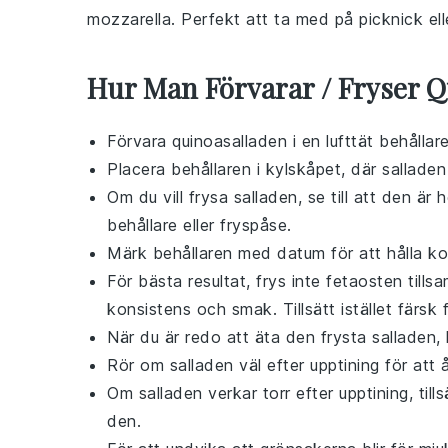
mozzarella
. Perfekt att ta med på
picknick
ell
Hur Man Förvarar / Fryser Q
Förvara
quinoasalladen
i en lufttät behålla
Placera behållaren i kylskåpet, där salladen 
Om du vill frysa salladen, se till att den är
behållare eller fryspåse.
Märk behållaren med datum för att hålla koll
För bästa resultat, frys inte
fetaosten
tills
konsistens och smak. Tillsätt istället färsk 
När du är redo att äta den frysta salladen, 
Rör om salladen väl efter upptining för att 
Om salladen verkar torr efter upptining, till
den.