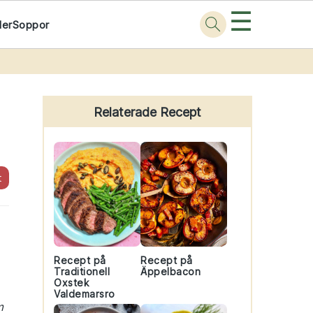
☰
der
Soppor
Primary
Sidebar
Relaterade Recept
t
Recept på
Recept på
Traditionell
Äppelbacon
Oxstek
Valdemarsro
m