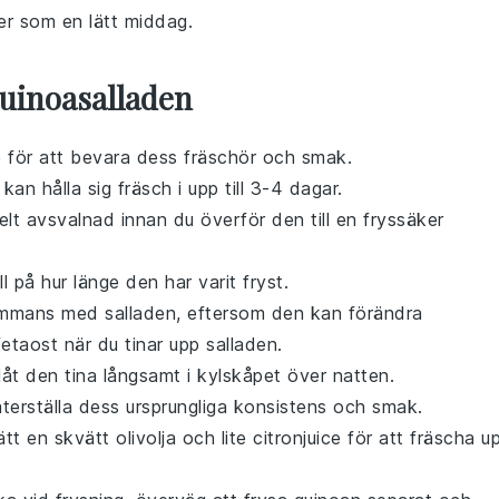
er som en lätt middag.
uinoasalladen
re för att bevara dess fräschör och smak.
kan hålla sig fräsch i upp till 3-4 dagar.
 helt avsvalnad innan du överför den till en fryssäker
 på hur länge den har varit fryst.
ammans med salladen, eftersom den kan förändra
fetaost när du tinar upp salladen.
låt den tina långsamt i kylskåpet över natten.
återställa dess ursprungliga konsistens och smak.
sätt en skvätt
olivolja
och lite
citronjuice
för att fräscha u