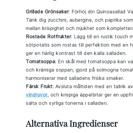
Grillade Grönsaker
: Förhöj din Quinoasallad V
Tänk dig
zucchini
,
aubergine
, och
paprika
som 
mellan krispighet och mjukhet som komplettera
Rostade Rotfrukter
: Lägg till en rustik touch
sötpotatis
som rostas till perfektion med en 
ger en härlig kontrast till den kalla salladen.
Tomatsoppa
: En skål med
tomatsoppa
kan var
och krämiga soppan, gjord på solmogna
toma
harmoniserar med salladens friska smaker.
Färsk Frukt
: Avsluta måltiden med en tallrik a
vindruvor
, och krispiga
äppelbitar
ger en uppfr
salta och syrliga tonerna i salladen.
Alternativa Ingredienser