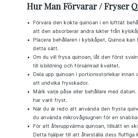
Hur Man Förvarar / Fryser 
Förvara den kokta
quinoan
i en lufttät behå
att den absorberar andra lukter från kylskå
Placera behållaren i kylskåpet.
Quinoa
kan h
detta sätt.
Om du vill frysa
quinoan
, låt den först sval
till isbildning och försämrad kvalitet.
Dela upp
quinoan
i portionsstorlekar innan d
att undvika frysskador.
Märk varje påse eller behållare med datum. D
har varit fryst.
När du är redo att använda den frysta
qui
du använda mikrovågsugnen för en snabbar
För att återuppvärma
quinoan
, tillsätt en 
Detta hjälper till att återställa dess fluffiga