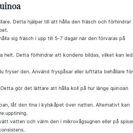
Quinoa
llare. Detta hjälper till att hålla den fräsch och förhindrar
pet.
ålla sig fräsch i upp till 5-7 dagar när den förvaras på
na helt. Detta förhindrar att kondens bildas, vilket kan le
u fryser den. Använd fryspåsar eller lufttäta behållare fö
etta gör det lättare att hålla koll på hur länge
quinoan
noan
, låt den tina i kylskåpet över natten. Alternativt kan
e upptining.
skvätt vatten och värm den i mikrovågsugnen eller på spise
 konsistens.