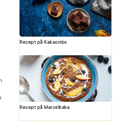
Recept på Kakaonibs
h
r
Recept på Marcelkaka