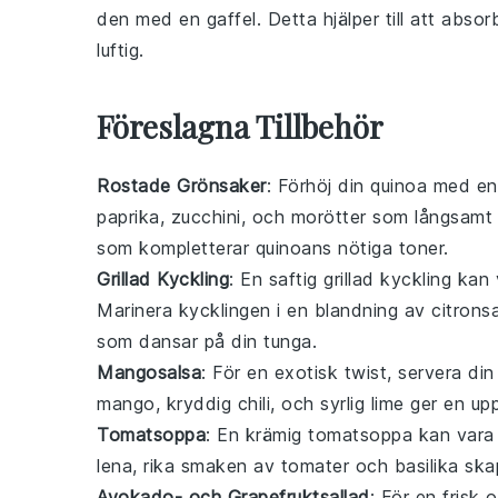
den med en gaffel. Detta hjälper till att abso
luftig.
Föreslagna Tillbehör
Rostade Grönsaker
: Förhöj din quinoa med e
paprika
,
zucchini
, och
morötter
som långsamt k
som kompletterar quinoans nötiga toner.
Grillad Kyckling
: En saftig
grillad kyckling
kan v
Marinera kycklingen i en blandning av
citrons
som dansar på din tunga.
Mangosalsa
: För en exotisk twist, servera d
mango
, kryddig
chili
, och syrlig
lime
ger en uppf
Tomatsoppa
: En krämig
tomatsoppa
kan vara 
lena, rika smaken av
tomater
och
basilika
skap
Avokado- och Grapefruktsallad
: För en frisk 