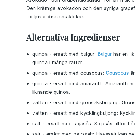
Den krämiga
avokadon
och den syrliga
grape
förtjusar dina smaklökar.
Alternativa Ingredienser
quinoa
- ersätt med
bulgur
:
Bulgur
har en li
quinoa i många rätter.
quinoa
- ersätt med
couscous
:
Couscous
är
quinoa
- ersätt med
amaranth
: Amaranth är
liknande quinoa.
vatten
- ersätt med
grönsaksbuljong
: Gröns
vatten
- ersätt med
kycklingbuljong
: Kyckli
salt
- ersätt med
sojasås
: Sojasås tillför bå
salt
- ersätt med
havssalt
: Havssalt kan ge