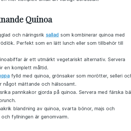
iknande Quinoa
gglad och näringsrik
sallad
som kombinerar
quinoa
med
dlök. Perfekt som en lätt lunch eller som tillbehör till
inoabiffar
är ett utmärkt vegetariskt alternativ. Servera
r en komplett måltid.
oppa
fylld med
quinoa
,
grönsaker
som morötter, selleri oc
er något mättande och hälsosamt.
gsrika
pannkakor
gjorda på
quinoa
. Servera med färska
bä
 brunch.
krik blandning av
quinoa
,
svarta bönor
,
majs
och
a och fyllningen är genomvarm.