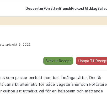
Desserter
Förrätter
Brunch
Frukost
Middag
Salla
terad:
okt 6, 2025
Skriv ut Recept
Hoppa Till Recep
ens som passar perfekt som bas i många rätter. Den är
l ett utmärkt alternativ för både vegetarianer och köttätare
är quinoa ett utmärkt val för en hälsosam och mättande