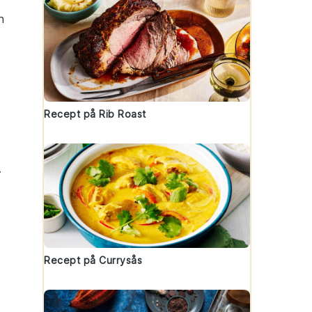
h
Recept på Rib Roast
.
Recept på Currysås