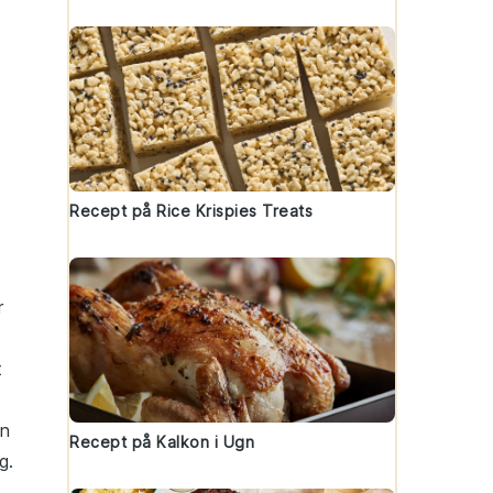
Recept på Rice Krispies Treats
r
t
en
Recept på Kalkon i Ugn
g.