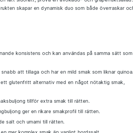
frukten
skapar en dynamisk duo som både överraskar oc
knande konsistens och kan användas på samma sätt som
 snabb att tillaga och har en mild smak som liknar quinoa
 ett glutenfritt alternativ med en något nötaktig smak,
aksbuljong tillför extra smak till rätten.
ngbuljong ger en rikare smakprofil till rätten.
de salt och umami till rätten.
 en mer komplex smak än vanligt bordssalt.