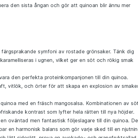
rbera den sista ångan och gör att
quinoan
blir ännu mer
n färgsprakande symfoni av
rostade grönsaker
. Tänk dig
aramelliseras i ugnen, vilket ger en söt och rökig smak
ara den perfekta proteinkompanjonen till din quinoa.
aft
,
vitlök
, och
örter
för att skapa en explosion av smake
in quinoa med en fräsch
mangosalsa
. Kombinationen av sö
riskande kontrast som lyfter hela rätten till nya höjder.
en oväntad men fantastisk följeslagare till din quinoa. D
ar en harmonisk balans som gör varje sked till en njutnin
och lätt sidorätt, prova en
avokado- och grapefruktsallad
.