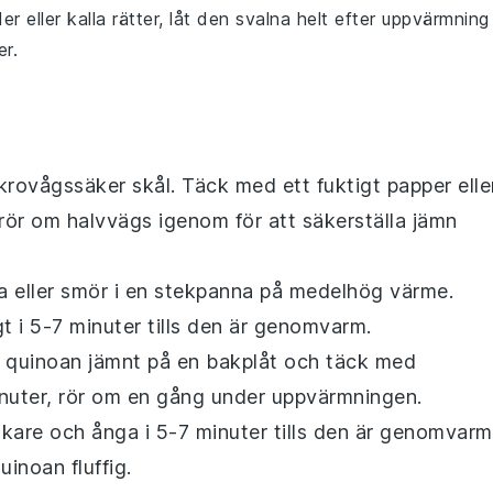
der
eller
kalla rätter
, låt den svalna helt efter uppvärmning
r.
krovågssäker skål. Täck med ett fuktigt papper elle
 rör om halvvägs igenom för att säkerställa jämn
a
eller
smör
i en stekpanna på medelhög värme.
gt i 5-7 minuter tills den är genomvarm.
ut quinoan jämnt på en bakplåt och täck med
inuter, rör om en gång under uppvärmningen.
kare och ånga i 5-7 minuter tills den är genomvarm
inoan fluffig.