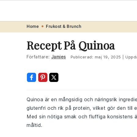
Recept
.one
Skip
Skip
Skip
Skip
Home
Frukost & Brunch
to
to
to
to
Recept På Quinoa
primary
main
primary
footer
navigation
content
sidebar
Författare:
Jamies
Publicerad:
maj 19, 2025
|
Uppda
Quinoa är en mångsidig och näringsrik ingredi
glutenfri och rik på protein, vilket gör den til
Med sin nötiga smak och fluffiga konsistens 
måltid.