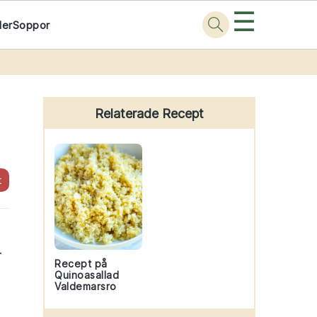
☰
der
Soppor
Primary
Sidebar
Relaterade Recept
t
.
Recept på
Quinoasallad
Valdemarsro