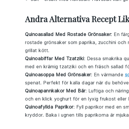
Andra Alternativa Recept L
Quinoasallad Med Rostade Grönsaker
: En fär
rostade grönsaker
som paprika, zucchini och rö
grillat kött.
Quinoabiffar Med Tzatziki
: Dessa smakrika
qu
med en krämig
tzatziki
och en fräsch
sallad
fö
Quinoasoppa Med Grönsaker
: En värmande
s
spenat. Perfekt för kalla dagar när du behöv
Quinoapannkakor Med Bär
: Luftiga och närin
och en klick
yoghurt
för en lyxig frukost eller
Quinoafyllda Paprikor
: Fyll
paprikor
med en sma
kryddor. Baka i ugnen tills paprikorna är mjuk