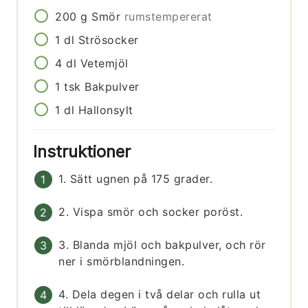
200
g
Smör
rumstempererat
1
dl
Strösocker
4
dl
Vetemjöl
1
tsk
Bakpulver
1
dl
Hallonsylt
Instruktioner
1. Sätt ugnen på 175 grader.
2. Vispa smör och socker poröst.
3. Blanda mjöl och bakpulver, och rör
ner i smörblandningen.
4. Dela degen i två delar och rulla ut