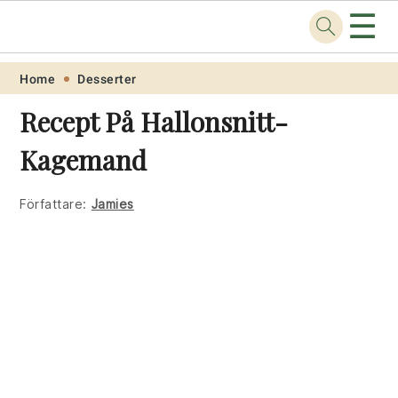
☰
Recept
.one
Skip
Skip
Skip
Skip
Home
Desserter
to
to
to
to
Recept På Hallonsnitt-
primary
main
primary
footer
Kagemand
navigation
content
sidebar
Författare:
Jamies