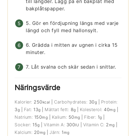
till längder. Lägg på en bakplåt med
bakplåtspapper.
5. Gör en fördjupning längs med varje
längd och fyll med hallonsylt.
6. Grädda i mitten av ugnen i cirka 15
minuter.
7. Låt svalna och skär sedan i snittar.
Näringsvärde
Kalorier:
250
|
Carbohydrates:
30
|
Protein:
kcal
g
3
|
Fat:
13
|
Mättat fett:
8
|
Kolesterol:
40
|
g
g
g
mg
Natrium:
150
|
Kalium:
50
|
Fiber:
1
|
mg
mg
g
Socker:
15
|
Vitamin A:
300
|
Vitamin C:
2
|
g
IU
mg
Kalcium:
20
|
Järn:
1
mg
mg