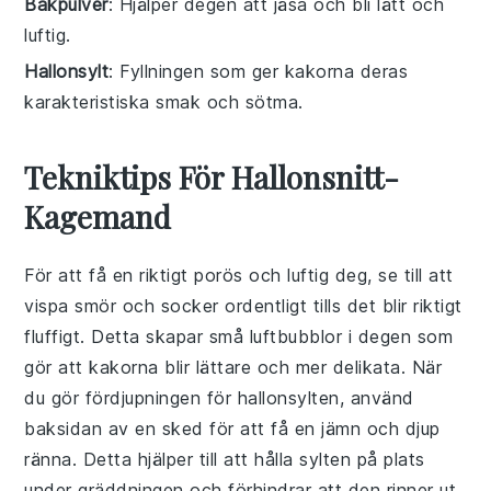
Bakpulver
: Hjälper degen att jäsa och bli lätt och
luftig.
Hallonsylt
: Fyllningen som ger kakorna deras
karakteristiska smak och sötma.
Tekniktips För Hallonsnitt-
Kagemand
För att få en riktigt porös och luftig deg, se till att
vispa
smör
och
socker
ordentligt tills det blir riktigt
fluffigt. Detta skapar små luftbubblor i degen som
gör att kakorna blir lättare och mer delikata. När
du gör fördjupningen för
hallonsylten
, använd
baksidan av en sked för att få en jämn och djup
ränna. Detta hjälper till att hålla sylten på plats
under gräddningen och förhindrar att den rinner ut.