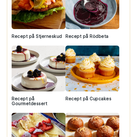
Recept på Stjerneskud
Recept på Rödbeta
Recept på
Recept på Cupcakes
Gourmetdessert