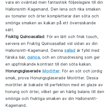
vara en oväntad men fantastisk följeslagare till din
Hallonsnitt-Kagemand
. Den lena och rika smaken
av
tomater
och
örter
kompletterar den söta och
smöriga smaken av kakan på ett överraskande
sätt.
Fruktig Quinoasallad
: För en lätt och frisk touch,
servera en
Fruktig Quinoasallad
vid sidan av din
Hallonsnitt-Kagemand
. Denna
sallad
är fylld med
färska bär
,
quinoa
, och en
citrusdressing
som ger
en uppfriskande kontrast till den söta kakan.
Honungsglaserade
Morötter
: För en söt och jordig
smak, prova
Honungsglaserade Morötter
. Dessa
morötter
är bakade till perfektion med en
glaze av
honung
och
örter
, vilket ger en härlig balans till den
smöriga och fruktiga smaken av din
Hallonsnitt-
Kagemand
.