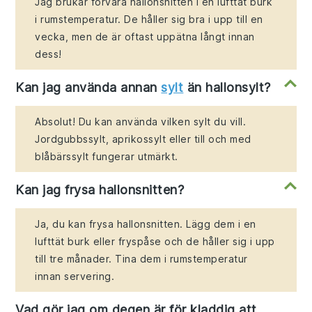
Jag brukar förvara hallonsnitten i en lufttät burk
i rumstemperatur. De håller sig bra i upp till en
vecka, men de är oftast uppätna långt innan
dess!
Kan jag använda annan
sylt
än hallonsylt?
Absolut! Du kan använda vilken sylt du vill.
Jordgubbssylt, aprikossylt eller till och med
blåbärssylt fungerar utmärkt.
Kan jag frysa hallonsnitten?
Ja, du kan frysa hallonsnitten. Lägg dem i en
lufttät burk eller fryspåse och de håller sig i upp
till tre månader. Tina dem i rumstemperatur
innan servering.
Vad gör jag om degen är för kladdig att