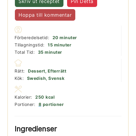
Skriv ut receptet
Pin Detta
Hoppa till kommentar
minuter
Förberedelsetid:
20
minuter
minuter
Tillagningstid:
15
minuter
minuter
Total Tid:
35
minuter
Rätt:
Dessert, Efterrätt
Kök:
Swedish, Svensk
Kalorier:
250
kcal
Portioner:
8
portioner
Ingredienser