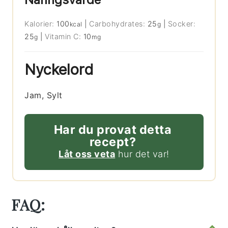
Kalorier:
100
|
Carbohydrates:
25
|
Socker:
kcal
g
25
|
Vitamin C:
10
g
mg
Nyckelord
Jam, Sylt
Har du provat detta
recept?
Låt oss veta
hur det var!
FAQ: