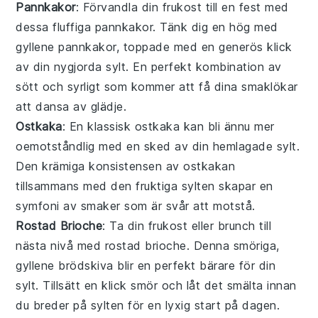
Pannkakor
: Förvandla din frukost till en fest med
dessa fluffiga
pannkakor
. Tänk dig en hög med
gyllene pannkakor, toppade med en generös klick
av din nygjorda sylt. En perfekt kombination av
sött och syrligt som kommer att få dina smaklökar
att dansa av glädje.
Ostkaka
: En klassisk
ostkaka
kan bli ännu mer
oemotståndlig med en sked av din hemlagade sylt.
Den krämiga konsistensen av ostkakan
tillsammans med den fruktiga sylten skapar en
symfoni av smaker som är svår att motstå.
Rostad Brioche
: Ta din frukost eller brunch till
nästa nivå med
rostad brioche
. Denna smöriga,
gyllene brödskiva blir en perfekt bärare för din
sylt. Tillsätt en klick smör och låt det smälta innan
du breder på sylten för en lyxig start på dagen.