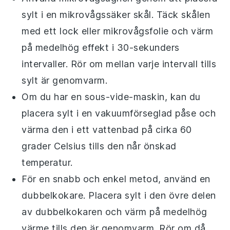
sylt
i en mikrovågssäker skål. Täck skålen
med ett lock eller mikrovågsfolie och värm
på medelhög effekt i 30-sekunders
intervaller. Rör om mellan varje intervall tills
sylt
är genomvarm.
Om du har en sous-vide-maskin, kan du
placera
sylt
i en vakuumförseglad påse och
värma den i ett vattenbad på cirka 60
grader Celsius tills den når önskad
temperatur.
För en snabb och enkel metod, använd en
dubbelkokare. Placera
sylt
i den övre delen
av dubbelkokaren och värm på medelhög
värme tills den är genomvarm. Rör om då