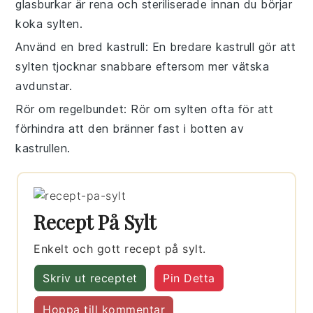
glasburkar
är rena och steriliserade innan du börjar
koka
sylten
.
Använd en bred kastrull
: En bredare
kastrull
gör att
sylten
tjocknar snabbare eftersom mer vätska
avdunstar.
Rör om regelbundet
: Rör om
sylten
ofta för att
förhindra att den bränner fast i botten av
kastrullen
.
Recept På Sylt
Enkelt och gott recept på sylt.
Skriv ut receptet
Pin Detta
Hoppa till kommentar