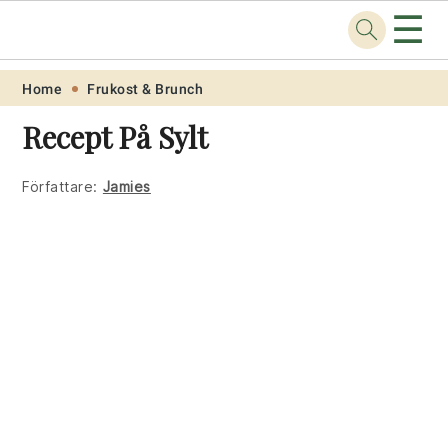
☰
Recept
.one
Skip
Skip
Skip
Skip
Home
Frukost & Brunch
to
to
to
to
Recept På Sylt
primary
main
primary
footer
navigation
content
sidebar
Författare:
Jamies