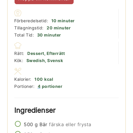
minuter
Förberedelsetid:
10
minuter
minuter
Tillagningstid:
20
minuter
minuter
Total Tid:
30
minuter
Rätt:
Dessert, Efterrätt
Kök:
Swedish, Svensk
Kalorier:
100
kcal
Portioner:
4
portioner
Ingredienser
500
g
Bär
färska eller frysta