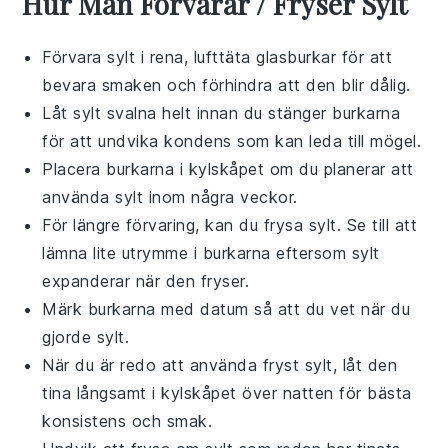
Hur Man Förvarar / Fryser Sylt
Förvara
sylt
i rena, lufttäta glasburkar för att
bevara smaken och förhindra att den blir dålig.
Låt
sylt
svalna helt innan du stänger burkarna
för att undvika kondens som kan leda till mögel.
Placera burkarna i kylskåpet om du planerar att
använda
sylt
inom några veckor.
För längre förvaring, kan du frysa
sylt
. Se till att
lämna lite utrymme i burkarna eftersom
sylt
expanderar när den fryser.
Märk burkarna med datum så att du vet när du
gjorde
sylt
.
När du är redo att använda fryst
sylt
, låt den
tina långsamt i kylskåpet över natten för bästa
konsistens och smak.