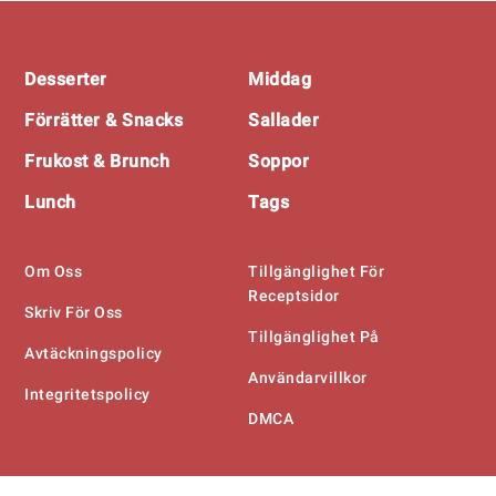
Footer
Desserter
Middag
Förrätter & Snacks
Sallader
Frukost & Brunch
Soppor
Lunch
Tags
Om Oss
Tillgänglighet För
Receptsidor
Skriv För Oss
Tillgänglighet På
Avtäckningspolicy
Användarvillkor
Integritetspolicy
DMCA