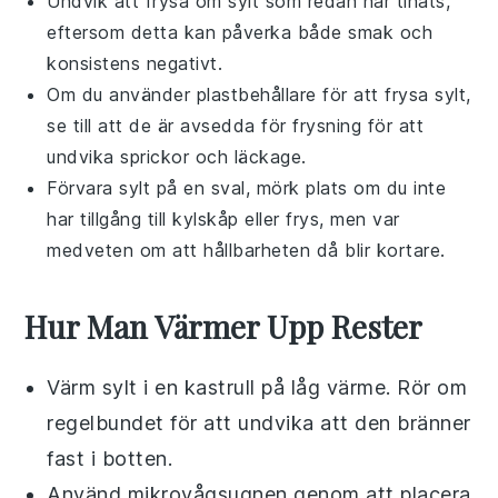
Undvik att frysa om
sylt
som redan har tinats,
eftersom detta kan påverka både smak och
konsistens negativt.
Om du använder plastbehållare för att frysa
sylt
,
se till att de är avsedda för frysning för att
undvika sprickor och läckage.
Förvara
sylt
på en sval, mörk plats om du inte
har tillgång till kylskåp eller frys, men var
medveten om att hållbarheten då blir kortare.
Hur Man Värmer Upp Rester
Värm
sylt
i en kastrull på låg värme. Rör om
regelbundet för att undvika att den bränner
fast i botten.
Använd mikrovågsugnen genom att placera