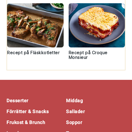
Recept på Fläskkotletter
Recept på Croque
Monsieur
Footer
Desserter
Middag
Förrätter & Snacks
Sallader
Frukost & Brunch
Soppor