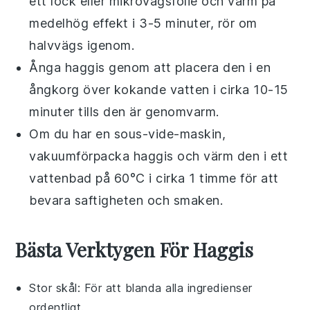
ett lock eller mikrovågsfolie och värm på
medelhög effekt i 3-5 minuter, rör om
halvvägs igenom.
Ånga
haggis
genom att placera den i en
ångkorg över kokande vatten i cirka 10-15
minuter tills den är genomvarm.
Om du har en sous-vide-maskin,
vakuumförpacka
haggis
och värm den i ett
vattenbad på 60°C i cirka 1 timme för att
bevara saftigheten och smaken.
Bästa Verktygen För Haggis
Stor skål
: För att blanda alla ingredienser
ordentligt.