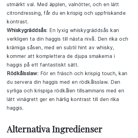
utmärkt val. Med
äpplen
,
valnötter
, och en lätt
citrondressing
, får du en krispig och uppfriskande
kontrast.
Whiskygräddsås
: En lyxig
whiskygräddsås
kan
verkligen ta din
haggis
till nästa nivå. Den rika och
krämiga såsen, med en subtil hint av
whisky
,
kommer att komplettera de djupa smakerna i
haggis
på ett fantastiskt sätt.
Rödkålsslaw
: För en fräsch och krispig touch, kan
du servera din
haggis
med en
rödkålsslaw
. Den
syrliga och krispiga
rödkålen
tillsammans med en
lätt
vinägrett
ger en härlig kontrast till den rika
haggis
.
Alternativa Ingredienser