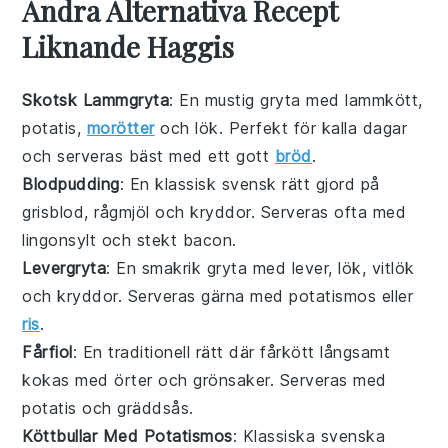
Andra Alternativa Recept
Liknande Haggis
Skotsk Lammgryta
: En mustig gryta med
lammkött
,
potatis
,
morötter
och
lök
. Perfekt för kalla dagar
och serveras bäst med ett gott
bröd
.
Blodpudding
: En klassisk svensk rätt gjord på
grisblod
,
rågmjöl
och
kryddor
. Serveras ofta med
lingonsylt
och
stekt bacon
.
Levergryta
: En smakrik gryta med
lever
,
lök
,
vitlök
och
kryddor
. Serveras gärna med
potatismos
eller
ris
.
Fårfiol
: En traditionell rätt där
fårkött
långsamt
kokas med
örter
och
grönsaker
. Serveras med
potatis
och
gräddsås
.
Köttbullar Med Potatismos
: Klassiska svenska