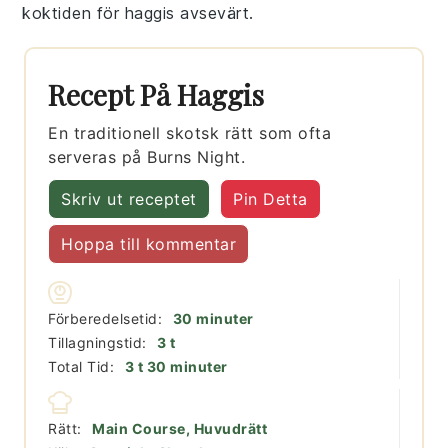
koktiden för
haggis
avsevärt.
Recept På Haggis
En traditionell skotsk rätt som ofta
serveras på Burns Night.
Skriv ut receptet
Pin Detta
Hoppa till kommentar
minuter
Förberedelsetid:
30
minuter
timmar
Tillagningstid:
3
t
timmar
minuter
Total Tid:
3
t
30
minuter
Rätt:
Main Course, Huvudrätt