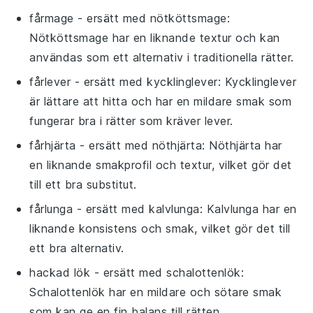
fårmage
- ersätt med
nötköttsmage
:
Nötköttsmage har en liknande textur och kan
användas som ett alternativ i traditionella rätter.
fårlever
- ersätt med
kycklinglever
: Kycklinglever
är lättare att hitta och har en mildare smak som
fungerar bra i rätter som kräver lever.
fårhjärta
- ersätt med
nöthjärta
: Nöthjärta har
en liknande smakprofil och textur, vilket gör det
till ett bra substitut.
fårlunga
- ersätt med
kalvlunga
: Kalvlunga har en
liknande konsistens och smak, vilket gör det till
ett bra alternativ.
hackad lök
- ersätt med
schalottenlök
:
Schalottenlök har en mildare och sötare smak
som kan ge en fin balans till rätten.