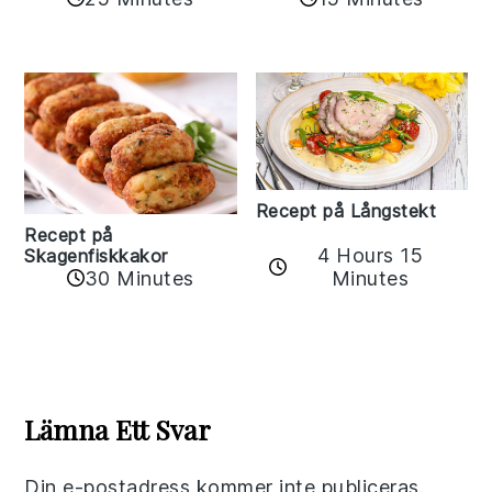
Recept på Långstekt
Recept på
4 Hours 15
Skagenfiskkakor
Minutes
30 Minutes
Reader
Interactions
Lämna Ett Svar
Din e-postadress kommer inte publiceras.