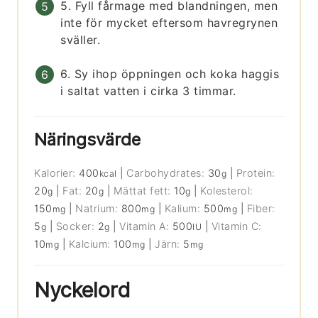
5. Fyll fårmage med blandningen, men
inte för mycket eftersom havregrynen
sväller.
6. Sy ihop öppningen och koka haggis
i saltat vatten i cirka 3 timmar.
Näringsvärde
Kalorier:
400
|
Carbohydrates:
30
|
Protein:
kcal
g
20
|
Fat:
20
|
Mättat fett:
10
|
Kolesterol:
g
g
g
150
|
Natrium:
800
|
Kalium:
500
|
Fiber:
mg
mg
mg
5
|
Socker:
2
|
Vitamin A:
500
|
Vitamin C:
g
g
IU
10
|
Kalcium:
100
|
Järn:
5
mg
mg
mg
Nyckelord