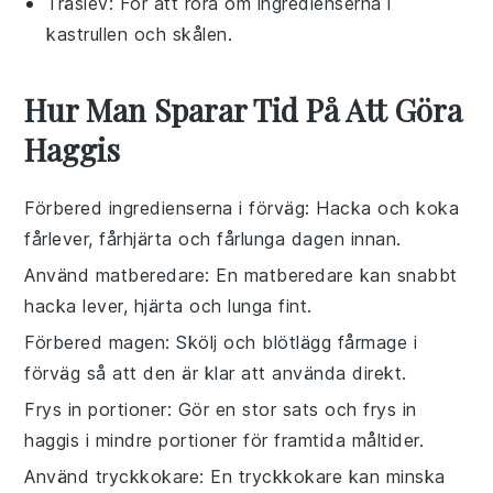
Träslev
: För att röra om ingredienserna i
kastrullen och skålen.
Hur Man Sparar Tid På Att Göra
Haggis
Förbered ingredienserna i förväg
: Hacka och koka
fårlever
,
fårhjärta
och
fårlunga
dagen innan.
Använd matberedare
: En matberedare kan snabbt
hacka
lever
,
hjärta
och
lunga
fint.
Förbered magen
: Skölj och blötlägg
fårmage
i
förväg så att den är klar att använda direkt.
Frys in portioner
: Gör en stor sats och frys in
haggis
i mindre portioner för framtida måltider.
Använd tryckkokare
: En tryckkokare kan minska