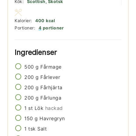
Kök:
Scottish, Skotsk
Kalorier:
400
kcal
Portioner:
4
portioner
Ingredienser
500
g
Fårmage
200
g
Fårlever
200
g
Fårhjärta
200
g
Fårlunga
1
st
Lök
hackad
150
g
Havregryn
1
tsk
Salt