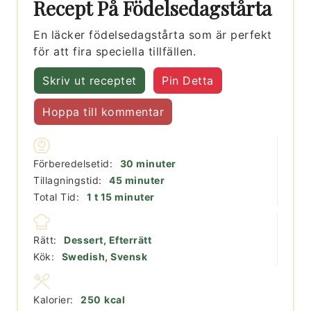
Recept På Födelsedagstårta
En läcker födelsedagstårta som är perfekt
för att fira speciella tillfällen.
Skriv ut receptet
Pin Detta
Hoppa till kommentar
minuter
Förberedelsetid:
30
minuter
minuter
Tillagningstid:
45
minuter
timme
minuter
Total Tid:
1
t
15
minuter
Rätt:
Dessert, Efterrätt
Kök:
Swedish, Svensk
Kalorier:
250
kcal