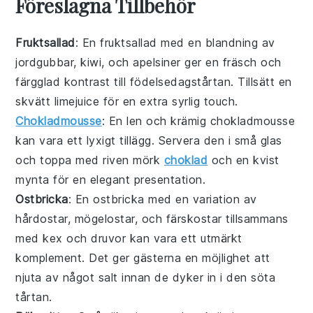
Föreslagna Tillbehör
Fruktsallad
: En
fruktsallad
med en blandning av
jordgubbar
,
kiwi
, och
apelsiner
ger en fräsch och
färgglad kontrast till födelsedagstårtan. Tillsätt en
skvätt
limejuice
för en extra syrlig touch.
Chokladmousse
: En len och krämig
chokladmousse
kan vara ett lyxigt tillägg. Servera den i små glas
och toppa med riven
mörk
choklad
och en kvist
mynta
för en elegant presentation.
Ostbricka
: En
ostbricka
med en variation av
hårdostar
,
mögelostar
, och
färskostar
tillsammans
med
kex
och
druvor
kan vara ett utmärkt
komplement. Det ger gästerna en möjlighet att
njuta av något salt innan de dyker in i den söta
tårtan.