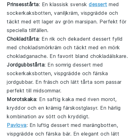
Prinsesstårta
: En klassisk svensk
dessert
med
sockerkaksbotten, vaniljkräm, vispgrädde och
täckt med ett lager av grön marsipan. Perfekt för
speciella tillfällen.
Chokladtårta
: En rik och dekadent
dessert
fylld
med chokladsmörkräm och täckt med en mörk
chokladganache. En favorit bland chokladälskare.
Jordgubbstårta
: En somrig
dessert
med
sockerkaksbotten, vispgrädde och färska
jordgubbar. En fräsch och lätt tårta som passar
perfekt till midsommar.
Morotskaka
: En saftig
kaka
med riven morot,
kryddor och en krämig färskostglasyr. En härlig
kombination av sött och kryddigt.
Pavlova
: En luftig
dessert
med marängbotten,
vispgrädde och färska bär. En elegant och lätt