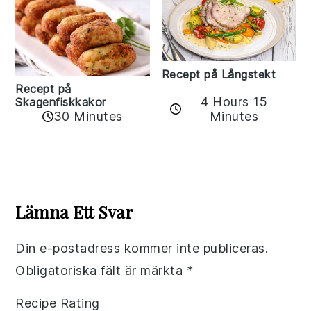
Recept på Långstekt
Recept på
4 Hours 15
Skagenfiskkakor
Minutes
30 Minutes
Reader
Interactions
Lämna Ett Svar
Din e-postadress kommer inte publiceras.
Obligatoriska fält är märkta
*
Recipe Rating