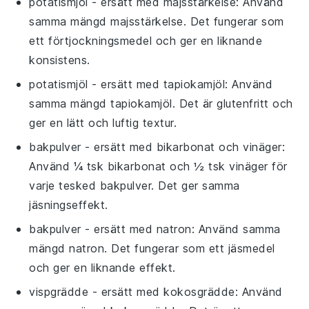
potatismjöl
- ersätt med
majsstärkelse
: Använd
samma mängd majsstärkelse. Det fungerar som
ett förtjockningsmedel och ger en liknande
konsistens.
potatismjöl
- ersätt med
tapiokamjöl
: Använd
samma mängd tapiokamjöl. Det är glutenfritt och
ger en lätt och luftig textur.
bakpulver
- ersätt med
bikarbonat och vinäger
:
Använd ¼ tsk bikarbonat och ½ tsk vinäger för
varje tesked bakpulver. Det ger samma
jäsningseffekt.
bakpulver
- ersätt med
natron
: Använd samma
mängd natron. Det fungerar som ett jäsmedel
och ger en liknande effekt.
vispgrädde
- ersätt med
kokosgrädde
: Använd