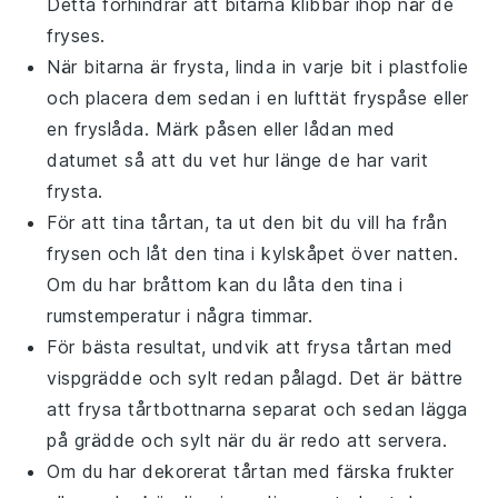
Detta förhindrar att bitarna klibbar ihop när de
fryses.
När bitarna är frysta, linda in varje bit i plastfolie
och placera dem sedan i en lufttät fryspåse eller
en fryslåda. Märk påsen eller lådan med
datumet så att du vet hur länge de har varit
frysta.
För att tina tårtan, ta ut den bit du vill ha från
frysen och låt den tina i kylskåpet över natten.
Om du har bråttom kan du låta den tina i
rumstemperatur i några timmar.
För bästa resultat, undvik att frysa tårtan med
vispgrädde
och
sylt
redan pålagd. Det är bättre
att frysa tårtbottnarna separat och sedan lägga
på
grädde
och
sylt
när du är redo att servera.
Om du har dekorerat tårtan med färska
frukter