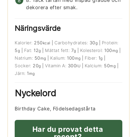
8. Täck tårtan med vispad grädde och
dekorera efter smak.
Näringsvärde
Kalorier:
250
|
Carbohydrates:
30
|
Protein:
kcal
g
5
|
Fat:
12
|
Mättat fett:
7
|
Kolesterol:
100
|
g
g
g
mg
Natrium:
50
|
Kalium:
100
|
Fiber:
1
|
mg
mg
g
Socker:
20
|
Vitamin A:
300
|
Kalcium:
50
|
g
IU
mg
Järn:
1
mg
Nyckelord
Birthday Cake, Födelsedagstårta
Har du provat detta
recept?