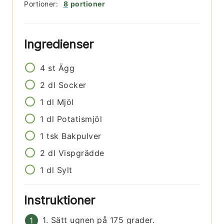
Portioner:
8
portioner
Ingredienser
4
st
Ägg
2
dl
Socker
1
dl
Mjöl
1
dl
Potatismjöl
1
tsk
Bakpulver
2
dl
Vispgrädde
1
dl
Sylt
Instruktioner
1. Sätt ugnen på 175 grader.