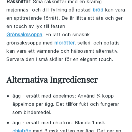
Räksnittar
: Små
räksnittar
med en krämig
majonnäs
- och
dill
-fyllning på
rostad
bröd
kan vara
en aptitretande förrätt. De är lätta att äta och ger
en touch av lyx till festen.
Grönsakssoppa
: En lätt och smakrik
grönsakssoppa
med
morötter
,
selleri
, och
potatis
kan vara ett värmande och hälsosamt alternativ.
Servera den i små skålar för en elegant touch.
Alternativa Ingredienser
ägg
- ersätt med
äppelmos
: Använd ¼ kopp
äppelmos per ägg. Det tillför fukt och fungerar
som bindemedel.
ägg
- ersätt med
chiafrön
: Blanda 1 msk
chiafrön
med 3 msk vatten per ägg. Det ger en