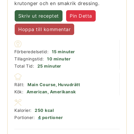
krutonger och en smakrik dressing.
Skriv ut receptet
Pin Detta
Hoppa till kommentar
minuter
Förberedelsetid:
15
minuter
minuter
Tillagningstid:
10
minuter
minuter
Total Tid:
25
minuter
Rätt:
Main Course, Huvudrätt
Kök:
American, Amerikansk
Kalorier:
250
kcal
Portioner:
4
portioner