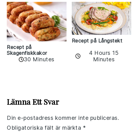
Recept på Långstekt
Recept på
4 Hours 15
Skagenfiskkakor
Minutes
30 Minutes
Reader
Interactions
Lämna Ett Svar
Din e-postadress kommer inte publiceras.
Obligatoriska fält är märkta
*