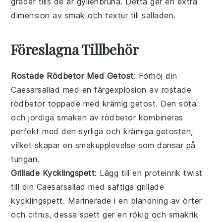
grader tills de är gyllenbruna. Detta ger en extra
dimension av smak och textur till salladen.
Föreslagna Tillbehör
Rostade Rödbetor Med Getost
: Förhöj din
Caesarsallad
med en färgexplosion av
rostade
rödbetor
toppade med krämig
getost
. Den söta
och jordiga smaken av rödbetor kombineras
perfekt med den syrliga och krämiga getosten,
vilket skapar en smakupplevelse som dansar på
tungan.
Grillade Kycklingspett
: Lägg till en proteinrik twist
till din
Caesarsallad
med saftiga
grillade
kycklingspett
. Marinerade i en blandning av
örter
och
citrus
, dessa spett ger en rökig och smakrik