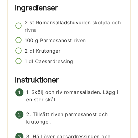
Ingredienser
2
st
Romansalladshuvuden
sköljda och
rivna
100
g
Parmesanost
riven
2
dl
Krutonger
1
dl
Caesardressing
Instruktioner
1. Skölj och riv romansalladen. Lägg i
en stor skål.
2. Tillsätt riven parmesanost och
krutonger.
3. Häll över caesardressingen och