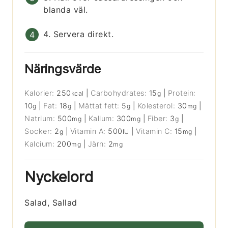
blanda väl.
4. Servera direkt.
Näringsvärde
Kalorier:
250
|
Carbohydrates:
15
|
Protein:
kcal
g
10
|
Fat:
18
|
Mättat fett:
5
|
Kolesterol:
30
|
g
g
g
mg
Natrium:
500
|
Kalium:
300
|
Fiber:
3
|
mg
mg
g
Socker:
2
|
Vitamin A:
500
|
Vitamin C:
15
|
g
IU
mg
Kalcium:
200
|
Järn:
2
mg
mg
Nyckelord
Salad, Sallad