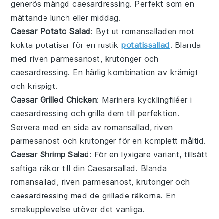
generös mängd
caesardressing
. Perfekt som en
mättande lunch eller middag.
Caesar Potato Salad
: Byt ut
romansalladen
mot
kokta
potatisar
för en rustik
potatissallad
. Blanda
med riven
parmesanost
, krutonger och
caesardressing
. En härlig kombination av krämigt
och krispigt.
Caesar Grilled Chicken
: Marinera
kycklingfiléer
i
caesardressing
och grilla dem till perfektion.
Servera med en sida av
romansallad
, riven
parmesanost
och krutonger för en komplett måltid.
Caesar Shrimp Salad
: För en lyxigare variant, tillsätt
saftiga
räkor
till din
Caesarsallad
. Blanda
romansallad
, riven
parmesanost
, krutonger och
caesardressing
med de grillade räkorna. En
smakupplevelse utöver det vanliga.