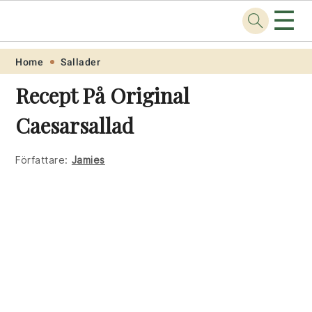
☰
Recept
.one
Skip
Skip
Skip
Skip
Home
Sallader
to
to
to
to
Recept På Original
primary
main
primary
footer
Caesarsallad
navigation
content
sidebar
Författare:
Jamies