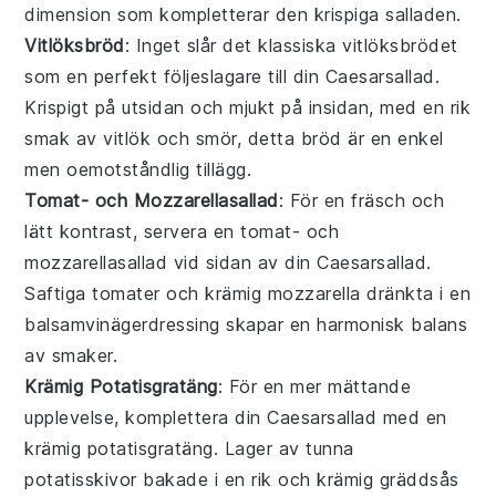
dimension som kompletterar den krispiga salladen.
Vitlöksbröd
: Inget slår det klassiska
vitlöksbrödet
som en perfekt följeslagare till din
Caesarsallad
.
Krispigt på utsidan och mjukt på insidan, med en rik
smak av
vitlök
och
smör
, detta bröd är en enkel
men oemotståndlig tillägg.
Tomat- och Mozzarellasallad
: För en fräsch och
lätt kontrast, servera en
tomat- och
mozzarellasallad
vid sidan av din
Caesarsallad
.
Saftiga
tomater
och krämig
mozzarella
dränkta i en
balsamvinägerdressing skapar en harmonisk balans
av smaker.
Krämig Potatisgratäng
: För en mer mättande
upplevelse, komplettera din
Caesarsallad
med en
krämig potatisgratäng
. Lager av tunna
potatisskivor
bakade i en rik och krämig
gräddsås