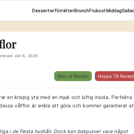
Desserter
Förrätter
Brunch
Frukost
Middag
Salla
flor
terad:
okt 6, 2025
Skriv ut Recept
Hoppa Till Recep
ar en krispig yta med en mjuk och luftig insida. Perfekta
, dessa våfflor är enkla att göra och kommer garanterat at
liga i de flesta hushåll. Dock kan bakpulver vara något