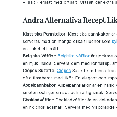
salt
- ersätt med
örtsalt
: Örtsalt ger extra
Andra Alternativa Recept Li
Klassiska Pannkakor
: Klassiska pannkakor är
serveras med en mängd olika tillbehör som
sy
en enkel efterrätt.
Belgiska Våfflor
:
Belgiska våfflor
är tjockare o
en mjuk insida. Servera dem med
lönnsirap
,
s
Crêpes Suzette
:
Crêpes
Suzette är tunna fra
ofta flamberas med
likör
. En elegant och im
Äppelpannkakor
: Äppelpannkakor är en härlig
smeten och ger en söt och saftig smak. Ser
Chokladvåfflor
: Chokladvåfflor är en dekadent 
en rik chokladsmak. Servera med
vispgrädde