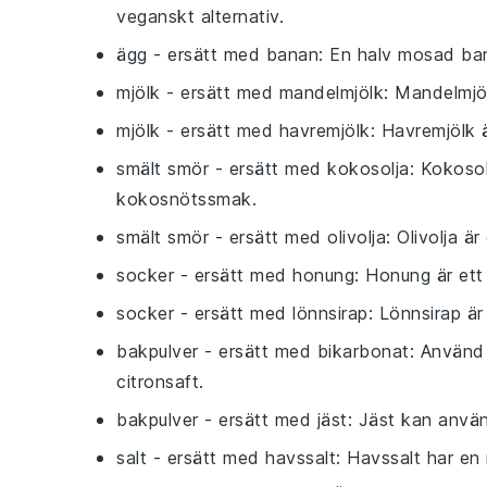
veganskt alternativ.
ägg
- ersätt med
banan
: En halv mosad ban
mjölk
- ersätt med
mandelmjölk
: Mandelmjöl
mjölk
- ersätt med
havremjölk
: Havremjölk 
smält smör
- ersätt med
kokosolja
: Kokosol
kokosnötssmak.
smält smör
- ersätt med
olivolja
: Olivolja 
socker
- ersätt med
honung
: Honung är ett
socker
- ersätt med
lönnsirap
: Lönnsirap är
bakpulver
- ersätt med
bikarbonat
: Använd 
citronsaft.
bakpulver
- ersätt med
jäst
: Jäst kan använ
salt
- ersätt med
havssalt
: Havssalt har en 