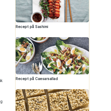
Recept på Sashimi
Recept på Caesarsallad
nk
ig