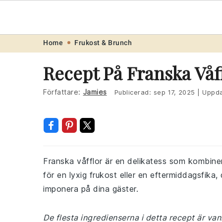
Recept
.one
Skip
Skip
Skip
Skip
Home
Frukost & Brunch
to
to
to
to
Recept På Franska Våf
primary
main
primary
footer
navigation
content
sidebar
Författare:
Jamies
Publicerad:
sep 17, 2025
|
Uppda
Franska våfflor är en delikatess som kombiner
för en lyxig frukost eller en eftermiddagsfika
imponera på dina gäster.
De flesta ingredienserna i detta recept är van