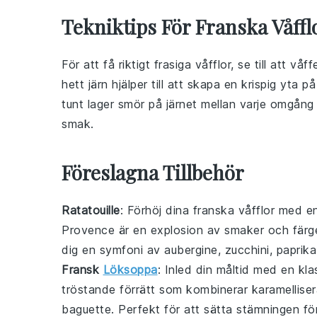
Tekniktips För Franska Våffl
För att få riktigt frasiga
våfflor
, se till att
våffe
hett järn hjälper till att skapa en krispig yta p
tunt lager
smör
på järnet mellan varje omgång 
smak.
Föreslagna Tillbehör
Ratatouille
: Förhöj dina franska våfflor med 
Provence är en explosion av smaker och färger
dig en symfoni av
aubergine
,
zucchini
,
paprika
Fransk
Löksoppa
: Inled din måltid med en kl
tröstande förrätt som kombinerar karamellise
baguette
. Perfekt för att sätta stämningen för