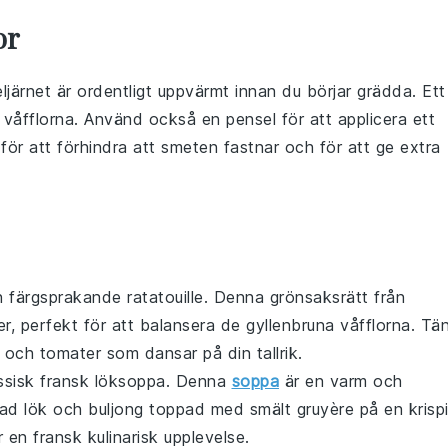
or
ljärnet
är ordentligt uppvärmt innan du börjar grädda. Ett
å
våfflorna
. Använd också en
pensel
för att applicera ett
för att förhindra att smeten fastnar och för att ge extra
en färgsprakande
ratatouille
. Denna
grönsaksrätt
från
, perfekt för att balansera de gyllenbruna våfflorna. Tä
och
tomater
som dansar på din tallrik.
assisk
fransk löksoppa
. Denna
soppa
är en varm och
rad
lök
och
buljong
toppad med smält
gruyère
på en krisp
 en fransk kulinarisk upplevelse.