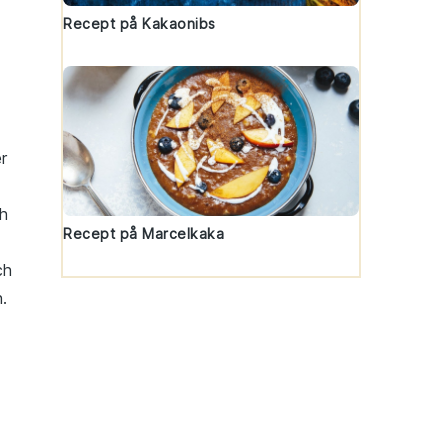
Recept på Kakaonibs
er
ch
Recept på Marcelkaka
ch
n.