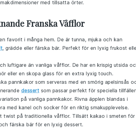
 smakdimensioner med tillsatta örter.
knande Franska Våfflor
 en favorit i många hem. De är tunna, mjuka och kan
lt
,
grädde
eller färska
bär
. Perfekt för en lyxig frukost ell
ch luftigare än vanliga våfflor. De har en krispig utsida o
mör
eller en skopa
glass
för en extra lyxig touch.
nska pannkakor som serveras med en smörig
apelsinsås
o
ponerande
dessert
som passar perfekt för speciella tillfälle
 variation på vanliga pannkakor. Rivna
äpplen
blandas i
vera med
kanel
och
socker
för en riktig smakupplevelse.
twist på traditionella våfflor. Tillsätt
kakao
i smeten för
och
färska bär
för en lyxig dessert.