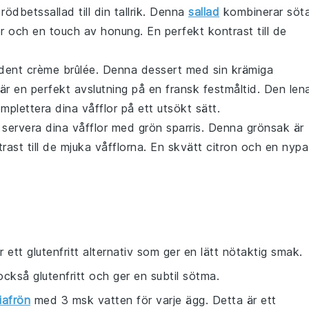
k
rödbetssallad
till din tallrik. Denna
sallad
kombinerar söt
r
och en touch av
honung
. En perfekt kontrast till de
adent
crème brûlée
. Denna
dessert
med sin krämiga
är en perfekt avslutning på en fransk festmåltid. Den len
lettera dina våfflor på ett utsökt sätt.
 servera dina våfflor med
grön sparris
. Denna
grönsak
är
ntrast till de mjuka våfflorna. En skvätt
citron
och en nypa
 ett glutenfritt alternativ som ger en lätt nötaktig smak.
också glutenfritt och ger en subtil sötma.
iafrön
med 3 msk vatten för varje ägg. Detta är ett