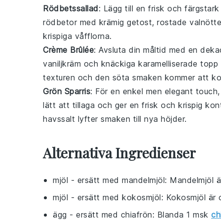
Rödbetssallad
: Lägg till en frisk och färgstar
rödbetor
med krämig
getost
, rostade
valnötte
krispiga våfflorna.
Crème Brûlée
: Avsluta din måltid med en dek
vaniljkräm och knäckiga karamelliserade topp 
texturen och den söta smaken kommer att komp
Grön Sparris
: För en enkel men elegant touch,
lätt att tillaga och ger en frisk och krispig ko
havssalt
lyfter smaken till nya höjder.
Alternativa Ingredienser
mjöl
- ersätt med
mandelmjöl
: Mandelmjöl är
mjöl
- ersätt med
kokosmjöl
: Kokosmjöl är 
ägg
- ersätt med
chiafrön
: Blanda 1 msk
ch