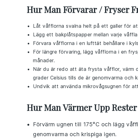
Hur Man Förvarar / Fryser F
Låt
våfflorna
svalna helt på ett galler för a
Lägg ett bakplåtspapper mellan varje
våffla
Förvara
våfflorna
i en lufttät behållare i kyl
För längre förvaring, lägg
våfflorna
i en frys
månader.
När du är redo att äta frysta
våfflor
, värm 
grader Celsius tills de är genomvarma och k
Undvik att använda mikrovågsugnen för a
Hur Man Värmer Upp Rester
Förvärm ugnen till 175°C och lägg våffl
genomvarma och krispiga igen.