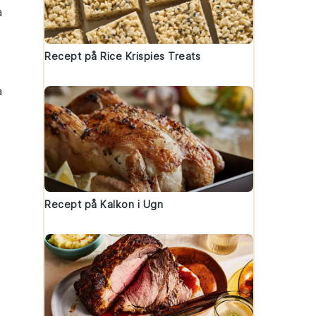
a
Recept på Rice Krispies Treats
a
Recept på Kalkon i Ugn