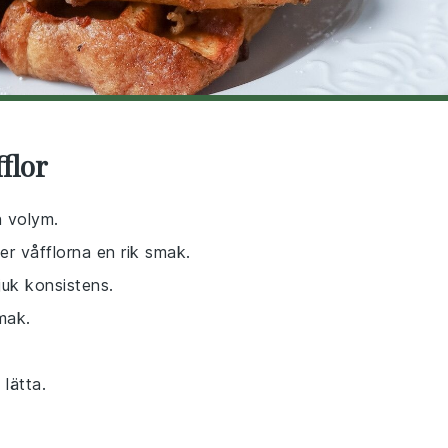
flor
h volym.
ger våfflorna en rik smak.
juk konsistens.
mak.
 lätta.