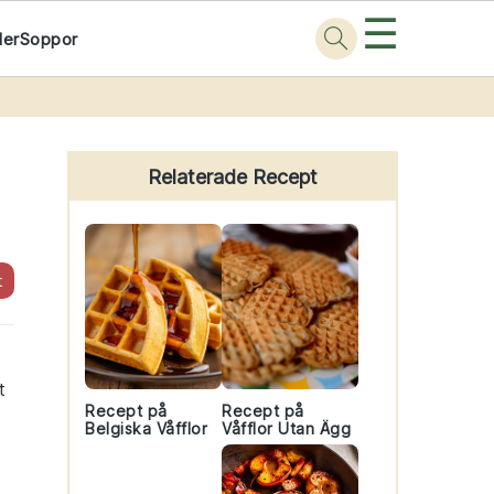
☰
der
Soppor
Primary
Sidebar
Relaterade Recept
t
t
Recept på
Recept på
Belgiska Våfflor
Våfflor Utan Ägg