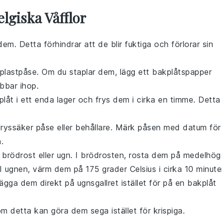
lgiska Våfflor
em. Detta förhindrar att de blir fuktiga och förlorar sin
er plastpåse. Om du staplar dem, lägg ett bakplåtspapper
ibbar ihop.
låt i ett enda lager och frys dem i cirka en timme. Detta
 fryssäker påse eller behållare. Märk påsen med datum för
.
 brödrost eller ugn. I brödrosten, rosta dem på medelhög
I ugnen, värm dem på 175 grader Celsius i cirka 10 minute
lägga dem direkt på ugnsgallret istället för på en bakplåt
m detta kan göra dem sega istället för krispiga.