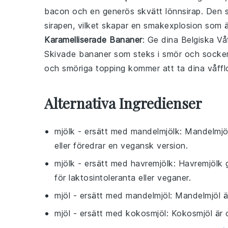
bacon
och en generös skvätt
lönnsirap
. Den 
sirapen
, vilket skapar en smakexplosion som 
Karamelliserade Bananer
: Ge dina
Belgiska Våf
Skivade
bananer
som steks i
smör
och
socke
och smöriga topping kommer att ta dina
våffl
Alternativa Ingredienser
mjölk
- ersätt med
mandelmjölk
: Mandelmjöl
eller föredrar en vegansk version.
mjölk
- ersätt med
havremjölk
: Havremjölk 
för laktosintoleranta eller veganer.
mjöl
- ersätt med
mandelmjöl
: Mandelmjöl ä
mjöl
- ersätt med
kokosmjöl
: Kokosmjöl är 