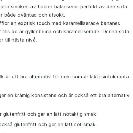
salta smaken av
bacon
balanseras perfekt av den söta
är både oväntad och utsökt.
flor
en exotisk touch med
karamelliserade bananer
.
r
tills de är gyllenbruna och karamelliserade. Denna söta
or
till nästa nivå.
k är ett bra alternativ för dem som är laktosintoleranta
ger en krämig konsistens och är också ett bra alternativ
r glutenfritt och ger en lätt nötaktig smak.
också glutenfritt och ger en lätt söt smak.