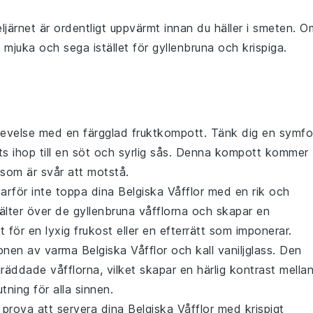
ljärnet
är ordentligt uppvärmt innan du häller i
smeten
. O
li mjuka och sega istället för gyllenbruna och krispiga.
levelse med en färgglad
fruktkompott
. Tänk dig en symfo
 ihop till en söt och syrlig sås. Denna
kompott
kommer
 som är svår att motstå.
varför inte toppa dina
Belgiska Våfflor
med en rik och
lter över de gyllenbruna
våfflorna
och skapar en
för en lyxig frukost eller en efterrätt som imponerar.
tionen av varma
Belgiska Våfflor
och kall
vaniljglass
. Den
ygräddade
våfflorna
, vilket skapar en härlig kontrast mella
tning för alla sinnen.
, prova att servera dina
Belgiska Våfflor
med krispigt