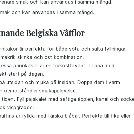
n renare smak och kan användas i samma mängd.
a smak och kan användas i samma mängd.
nande Belgiska Våfflor
nnkakor
är perfekta för både söta och salta fyllningar.
 smakrik
skinka
och
ost
kombination.
 dessa
pannkakor
är en frukostfavorit. Toppa med
ekt start på dagen.
 på utsidan och mjuka på insidan. Doppa dem i varm
n oemotståndlig smakupplevelse.
 tiden. Fyll pajskalet med saftiga
äpplen
, kanel och socke
lick
vispgrädde
.
uffins
är fyllda med färska
blåbär
. Perfekta till
fika
eller