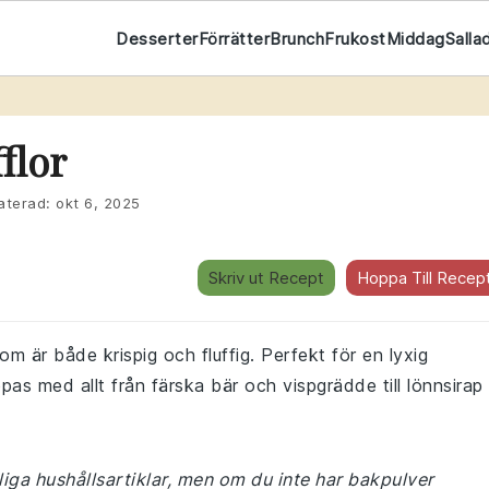
Desserter
Förrätter
Brunch
Frukost
Middag
Salla
flor
terad:
okt 6, 2025
Skriv ut Recept
Hoppa Till Recep
som är både krispig och fluffig. Perfekt för en lyxig
pas med allt från färska bär och vispgrädde till lönnsirap
liga hushållsartiklar, men om du inte har bakpulver