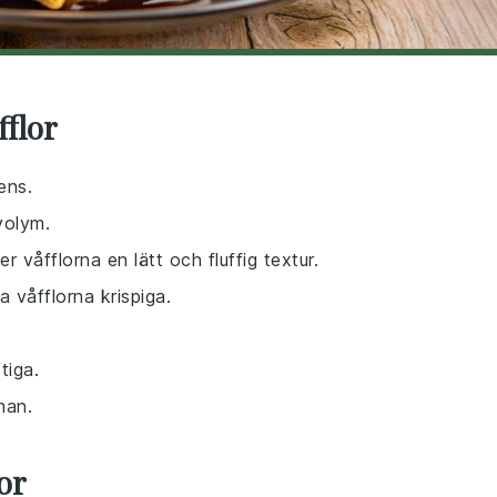
fflor
ens.
volym.
er våfflorna en lätt och fluffig textur.
ra våfflorna krispiga.
tiga.
man.
or