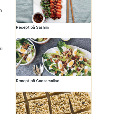
m
Recept på Sashimi
ni
Recept på Caesarsallad
n