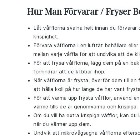
Hur Man Förvarar / Fryser Be
Låt
våfflorna
svalna helt innan du förvarar d
krispighet.
Förvara
våfflorna
i en lufttät behållare ell
mellan varje våffla för att undvika att de kl
För att frysa
våfflorna
, lägg dem på en bakp
förhindrar att de klibbar ihop.
När
våfflorna
är frysta, överför dem till en
att hålla koll på hur länge de har varit frysta
För att värma upp frysta
våfflor
, använd en
värme tills de är genomvarma och krispiga. 
Om du vill ha extra krispiga
våfflor
, kan du 
när du värmer upp dem.
Undvik att mikrovågsugna
våfflorna
efterso