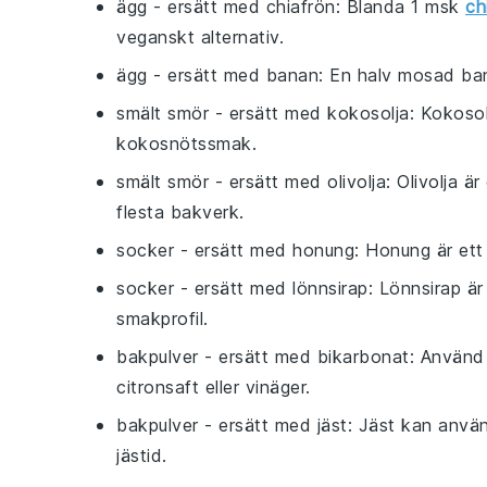
ägg
- ersätt med
chiafrön
: Blanda 1 msk
ch
veganskt alternativ.
ägg
- ersätt med
banan
: En halv mosad ban
smält smör
- ersätt med
kokosolja
: Kokosol
kokosnötssmak.
smält smör
- ersätt med
olivolja
: Olivolja ä
flesta bakverk.
socker
- ersätt med
honung
: Honung är ett
socker
- ersätt med
lönnsirap
: Lönnsirap är
smakprofil.
bakpulver
- ersätt med
bikarbonat
: Använd 
citronsaft eller vinäger.
bakpulver
- ersätt med
jäst
: Jäst kan använ
jästid.