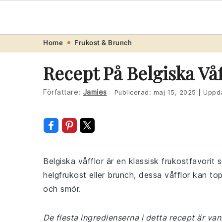
Recept
.one
Skip
Skip
Skip
Skip
Home
Frukost & Brunch
to
to
to
to
Recept På Belgiska Våf
primary
main
primary
footer
navigation
content
sidebar
Författare:
Jamies
Publicerad:
maj 15, 2025
|
Uppda
Belgiska våfflor är en klassisk frukostfavorit 
helgfrukost eller brunch, dessa våfflor kan top
och smör.
De flesta ingredienserna i detta recept är van