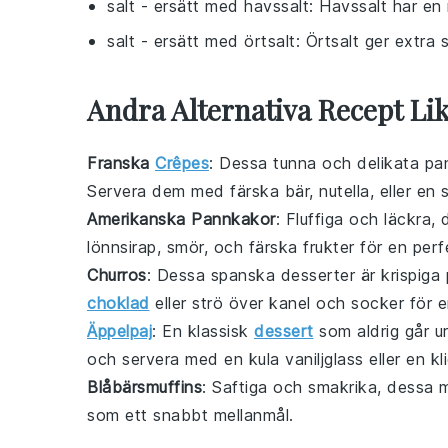
salt
- ersätt med
havssalt
: Havssalt har e
salt
- ersätt med
örtsalt
: Örtsalt ger extr
Andra Alternativa Recept Lik
Franska
Crêpes
: Dessa tunna och delikata
pa
Servera dem med färska
bär
,
nutella
, eller en
Amerikanska Pannkakor
: Fluffiga och läckra,
lönnsirap
,
smör
, och färska
frukter
för en perf
Churros
: Dessa spanska
desserter
är krispiga
choklad
eller strö över
kanel
och
socker
för e
Äppelpaj
: En klassisk
dessert
som aldrig går ur
och servera med en kula
vaniljglass
eller en k
Blåbärsmuffins
: Saftiga och smakrika, dessa
m
som ett snabbt mellanmål.