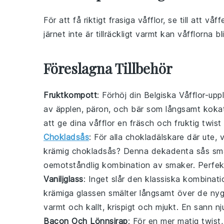
För att få riktigt frasiga
våfflor
, se till att
våffe
järnet inte är tillräckligt varmt kan våfflorna b
Föreslagna Tillbehör
Fruktkompott
: Förhöj din
Belgiska Våfflor
-upp
av
äpplen
,
päron
, och
bär
som långsamt kokats
att ge dina
våfflor
en fräsch och fruktig twist
Chokladsås
: För alla chokladälskare där ute, 
krämig
chokladsås
? Denna dekadenta sås smä
oemotståndlig kombination av smaker. Perfekt 
Vaniljglass
: Inget slår den klassiska kombina
krämiga
glassen
smälter långsamt över de n
varmt och kallt, krispigt och mjukt. En sann nju
Bacon Och Lönnsirap
: För en mer matig twist