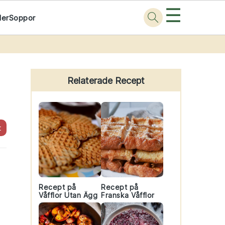
☰
der
Soppor
Primary
Sidebar
Relaterade Recept
t
Recept på
Recept på
Våfflor Utan Ägg
Franska Våfflor