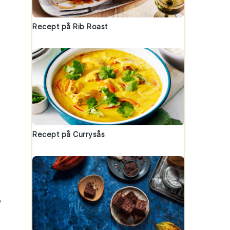
Recept på Rib Roast
Recept på Currysås
e