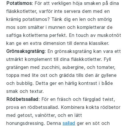
Potatismos
: För att verkligen höja smaken på dina
fläskkotletter
, varför inte servera dem med en
krämig
potatismos
? Tänk dig en len och smörig
mos som smälter i munnen och kompletterar de
saftiga kotletterna perfekt. En touch av muskotnöt
kan ge en extra dimension till denna klassiker.
Grönsaksgratäng
: En
grönsaksgratäng
kan vara ett
utmärkt komplement till dina
fläskkotletter
. Fyll
gratängen med
zucchini
,
aubergine
, och
tomater
,
toppa med lite
ost
och grädda tills den är gyllene
och bubblig. Detta ger en härlig kontrast i både
smak och textur.
Rödbetssallad
: För en fräsch och färgglad twist,
prova en
rödbetssallad
. Kombinera kokta
rödbetor
med
getost
,
valnötter
, och en lätt
honungsdressing
. Denna
sallad
ger en söt och