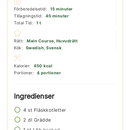
minuter
Förberedelsetid:
15
minuter
minuter
Tillagningstid:
45
minuter
timme
Total Tid:
1
t
Rätt:
Main Course, Huvudrätt
Kök:
Swedish, Svensk
Kalorier:
450
kcal
Portioner:
4
portioner
Ingredienser
4
st
Fläskkotletter
2
dl
Grädde
1
st
Lök
hackad