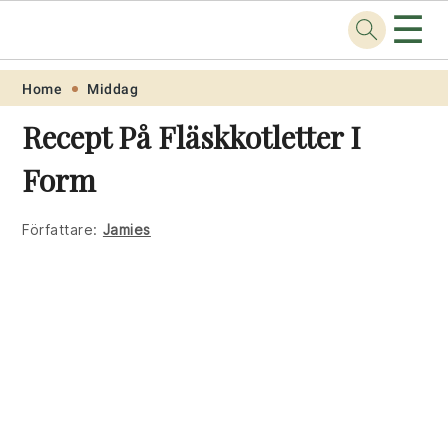
☰
Recept
.one
Skip
Skip
Skip
Skip
Home
Middag
to
to
to
to
Recept På Fläskkotletter I
primary
main
primary
footer
Form
navigation
content
sidebar
Författare:
Jamies