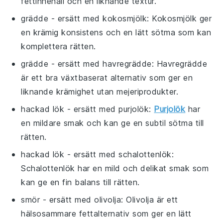
fettinnehåll och en liknande textur.
grädde
- ersätt med
kokosmjölk
: Kokosmjölk ger
en krämig konsistens och en lätt sötma som kan
komplettera rätten.
grädde
- ersätt med
havregrädde
: Havregrädde
är ett bra växtbaserat alternativ som ger en
liknande krämighet utan mejeriprodukter.
hackad lök
- ersätt med
purjolök
:
Purjolök
har
en mildare smak och kan ge en subtil sötma till
rätten.
hackad lök
- ersätt med
schalottenlök
:
Schalottenlök har en mild och delikat smak som
kan ge en fin balans till rätten.
smör
- ersätt med
olivolja
: Olivolja är ett
hälsosammare fettalternativ som ger en lätt