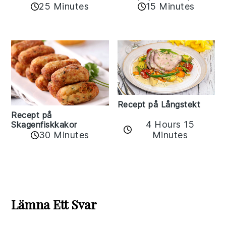
25 Minutes
15 Minutes
Recept på Långstekt
Recept på
4 Hours 15
Skagenfiskkakor
Minutes
30 Minutes
Reader
Interactions
Lämna Ett Svar