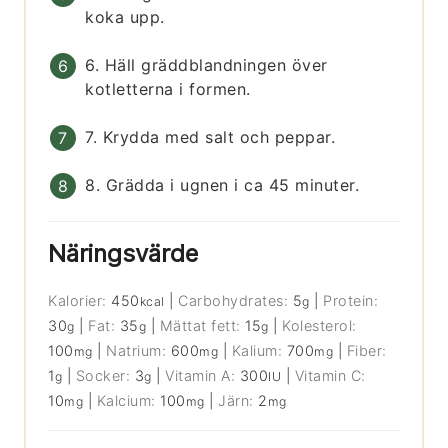
koka upp.
6. Häll gräddblandningen över
kotletterna i formen.
7. Krydda med salt och peppar.
8. Grädda i ugnen i ca 45 minuter.
Näringsvärde
Kalorier:
450
|
Carbohydrates:
5
|
Protein:
kcal
g
30
|
Fat:
35
|
Mättat fett:
15
|
Kolesterol:
g
g
g
100
|
Natrium:
600
|
Kalium:
700
|
Fiber:
mg
mg
mg
1
|
Socker:
3
|
Vitamin A:
300
|
Vitamin C:
g
g
IU
10
|
Kalcium:
100
|
Järn:
2
mg
mg
mg