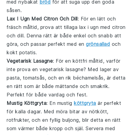
med nybakat
bröd
för att suga upp den goda
såsen.
Lax I Ugn Med Citron Och Dill
: För en lätt och
fräsch måltid, prova att tillaga
lax
i ugn med
citron
och
dill
. Denna rätt är både enkel och snabb att
göra, och passar perfekt med en
grönsallad
och
kokt
potatis
.
Vegetarisk Lasagne
: För en köttfri måltid, varför
inte prova en
vegetarisk
lasagne? Med lager av
pasta
,
tomatsås
, och en rik
béchamelsås
, är detta
en rätt som är både mättande och smakrik.
Perfekt för både vardag och fest.
Mustig Köttgryta
: En mustig
köttgryta
är perfekt
för kalla dagar. Med möra bitar av
nötkött
,
rotfrukter
, och en fyllig
buljong
, blir detta en rätt
som värmer både kropp och själ. Servera med