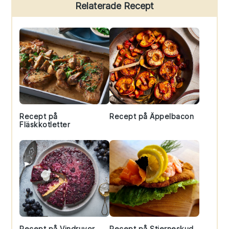
Primary
Relaterade Recept
Sidebar
Recept på
Recept på Äppelbacon
Fläskkotletter
Recept på Vindruvor
Recept på Stjerneskud