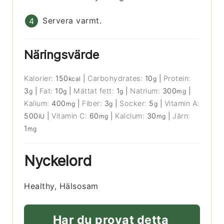
Servera varmt.
Näringsvärde
Kalorier:
150
|
Carbohydrates:
10
|
Protein:
kcal
g
3
|
Fat:
10
|
Mättat fett:
1
|
Natrium:
300
|
g
g
g
mg
Kalium:
400
|
Fiber:
3
|
Socker:
5
|
Vitamin A:
mg
g
g
500
|
Vitamin C:
60
|
Kalcium:
30
|
Järn:
IU
mg
mg
1
mg
Nyckelord
Healthy, Hälsosam
Har du provat detta