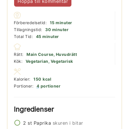
Hoppa till kommentar
minuter
Förberedelsetid:
15
minuter
minuter
Tillagningstid:
30
minuter
minuter
Total Tid:
45
minuter
Rätt:
Main Course, Huvudrätt
Kök:
Vegetarian, Vegetarisk
Kalorier:
150
kcal
Portioner:
4
portioner
Ingredienser
2
st
Paprika
skuren i bitar