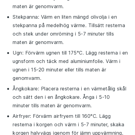
maten är genomvarm.
Stekpanna: Värm en liten mängd
olivolja
i en
stekpanna
på medelhög värme. Tillsätt resterna
och stek under omrörning i 5-7 minuter tills
maten är genomvarm.
Ugn: Förvärm ugnen till 175°C. Lägg resterna i en
ugnsform
och täck med
aluminiumfolie
. Värm i
ugnen i 15-20 minuter eller tills maten är
genomvarm.
Ångkokare: Placera resterna i en
värmetålig skål
och sätt den i en
ångkokare
. Ånga i 5-10
minuter tills maten är genomvarm.
Airfryer: Förvärm
airfryern
till 160°C. Lägg
resterna i
korgen
och värm i 5-7 minuter, skaka
korgen halvvägs igenom för jämn uppvärmning.