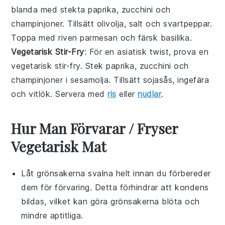
blanda med stekta
paprika
,
zucchini
och
champinjoner
. Tillsätt
olivolja
,
salt
och
svartpeppar
.
Toppa med riven
parmesan
och färsk
basilika
.
Vegetarisk Stir-Fry
: För en asiatisk twist, prova en
vegetarisk stir-fry. Stek
paprika
,
zucchini
och
champinjoner
i
sesamolja
. Tillsätt
sojasås
,
ingefära
och
vitlök
. Servera med
ris
eller
nudlar
.
Hur Man Förvarar / Fryser
Vegetarisk Mat
Låt
grönsakerna
svalna helt innan du förbereder
dem för förvaring. Detta förhindrar att kondens
bildas, vilket kan göra
grönsakerna
blöta och
mindre aptitliga.