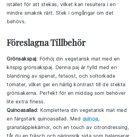
istället för att stekas, vilket kan resultera i en
mindre smakrik rätt. Stek i omgångar om det
behövs.
Föreslagna Tillbehör
Grönsakspaj
: Förhöj din
vegetarisk mat
med en
krispig
grönsakspaj
. Denna paj är fylld med en
blandning av
spenat
,
fetaost
, och
soltorkade
tomater
, vilket ger en härlig kontrast till de stekta
grönsakerna. Perfekt för en
middag
som behöver
lite extra finess.
Quinoasallad
: Komplettera din
vegetarisk mat
med
en färgstark
quinoasallad
. Med
quinoa
,
granatäpplekärnor
, och en touch av
citrondressing
,
får du en fräsch och näringsrik sida som balanserar