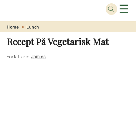
☰
Recept
.one
Skip
Skip
Skip
Skip
Home
Lunch
to
to
to
to
Recept På Vegetarisk Mat
primary
main
primary
footer
navigation
content
sidebar
Författare:
Jamies