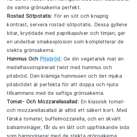
de varma grönsakerna perfekt.
Rostad Sötpotatis
: För en söt och knaprig
kontrast, servera
rostad sötpotatis
. Dessa gyllene
bitar, kryddade med
paprikapulver
och
timjan
, ger
en underbar smakexplosion som kompletterar de
stekta grönsakerna.
Hummus Och
Pitabröd
: Ge din
vegetarisk mat
en
medelhavsinspirerad
twist med
hummus och
pitabröd
. Den krämiga
hummusen
och det mjuka
pitabrödet
är perfekta för att doppa och njuta
tillsammans med de saftiga grönsakerna.
Tomat- Och Mozzarellasallad
: En klassisk
tomat-
och mozzarellasallad
är alltid ett säkert kort. Med
färska
tomater
,
buffelmozzarella
, och en skvätt
balsamvinäger
, får du en lätt och uppfriskande sida
som harmoniserar med de stekta grönsakerna.