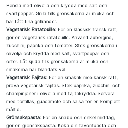
Pensla med
olivolja
och krydda med
salt
och
svartpeppar
. Grilla tills grönsakerna är mjuka och
har fått fina grillränder.
Vegetarisk Ratatouille
: För en klassisk fransk rätt,
gör en vegetarisk ratatouille. Använd
aubergine
,
zucchini
,
paprika
och
tomater
. Stek grönsakerna i
olivolja
och krydda med
salt
,
svartpeppar
och
örter
. Låt sjuda tills grönsakerna är mjuka och
smakerna har blandats väl.
Vegetarisk Fajitas
: För en smakrik mexikansk rätt,
prova vegetarisk fajitas. Stek
paprika
,
zucchini
och
champinjoner
i
olivolja
med
fajitakrydda
. Servera
med
tortillas
,
guacamole
och
salsa
för en komplett
måltid.
Grönsakspasta
: För en snabb och enkel middag,
gör en grönsakspasta. Koka din favoritpasta och