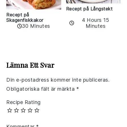
Recept på Långstekt
Recept på
4 Hours 15
Skagenfiskkakor
Minutes
30 Minutes
Reader
Interactions
Lämna Ett Svar
Din e-postadress kommer inte publiceras.
Obligatoriska fält är märkta
*
Recipe Rating
Kommentar
*