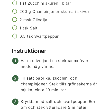
1
st
Zucchini
skuren i bitar
200
g
Champinjoner
skurna i skivor
2
msk
Olivolja
1
tsk
Salt
0.5
tsk
Svartpeppar
Instruktioner
Värm olivoljan i en stekpanna över
medelhög värme.
Tillsätt paprika, zucchini och
champinjoner. Stek tills grönsakerna är
mjuka, cirka 10 minuter.
Krydda med salt och svartpeppar. Rör
om och stek ytterligare 5 minuter.