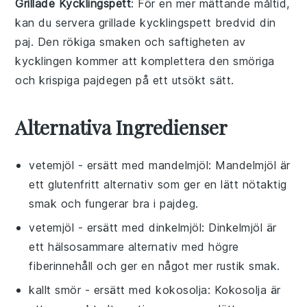
Grillade Kycklingspett
: För en mer mättande måltid,
kan du servera
grillade kycklingspett
bredvid din
paj. Den
rökiga smaken
och
saftigheten
av
kycklingen
kommer att komplettera den smöriga
och krispiga pajdegen på ett utsökt sätt.
Alternativa Ingredienser
vetemjöl
- ersätt med
mandelmjöl
: Mandelmjöl är
ett glutenfritt alternativ som ger en lätt nötaktig
smak och fungerar bra i pajdeg.
vetemjöl
- ersätt med
dinkelmjöl
: Dinkelmjöl är
ett hälsosammare alternativ med högre
fiberinnehåll och ger en något mer rustik smak.
kallt smör
- ersätt med
kokosolja
: Kokosolja är