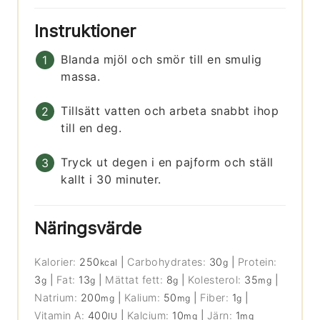
Instruktioner
Blanda mjöl och smör till en smulig
massa.
Tillsätt vatten och arbeta snabbt ihop
till en deg.
Tryck ut degen i en pajform och ställ
kallt i 30 minuter.
Näringsvärde
Kalorier:
250
|
Carbohydrates:
30
|
Protein:
kcal
g
3
|
Fat:
13
|
Mättat fett:
8
|
Kolesterol:
35
|
g
g
g
mg
Natrium:
200
|
Kalium:
50
|
Fiber:
1
|
mg
mg
g
Vitamin A:
400
|
Kalcium:
10
|
Järn:
1
IU
mg
mg