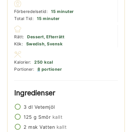
minuter
Förberedelsetid:
15
minuter
minuter
Total Tid:
15
minuter
Rätt:
Dessert, Efterrätt
Kök:
Swedish, Svensk
Kalorier:
250
kcal
Portioner:
8
portioner
Ingredienser
3
dl
Vetemjöl
125
g
Smör
kallt
2
msk
Vatten
kallt