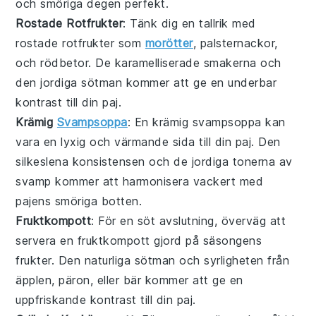
och smöriga degen perfekt.
Rostade Rotfrukter
: Tänk dig en tallrik med
rostade rotfrukter
som
morötter
,
palsternackor
,
och
rödbetor
. De karamelliserade smakerna och
den
jordiga sötman
kommer att ge en underbar
kontrast till din paj.
Krämig
Svampsoppa
: En
krämig svampsoppa
kan
vara en lyxig och värmande sida till din paj. Den
silkeslena konsistensen
och de
jordiga tonerna
av
svamp
kommer att harmonisera vackert med
pajens smöriga botten.
Fruktkompott
: För en söt avslutning, överväg att
servera en
fruktkompott
gjord på
säsongens
frukter
. Den
naturliga sötman
och
syrligheten
från
äpplen
,
päron
, eller
bär
kommer att ge en
uppfriskande kontrast till din paj.