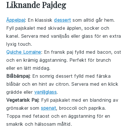
Liknande Pajdeg
Äppelpaj
: En klassisk
dessert
som alltid går hem.
Fyll pajskalet med skivade
äpplen
, socker och
kanel. Servera med vaniljsås eller glass för en extra
lyxig touch.
Quiche Lorraine
: En fransk
paj
fylld med
bacon
,
ost
och en krämig äggstanning. Perfekt för brunch
eller en lätt middag.
Blåbärspaj
: En somrig
dessert
fylld med färska
blåbär
och en hint av citron. Servera med en klick
grädde eller
vaniljglass
.
Vegetarisk Paj
: Fyll pajskalet med en blandning av
grönsaker
som
spenat
,
broccoli
och
paprika
.
Toppa med
fetaost
och en äggstanning för en
smakrik och hälsosam måltid.