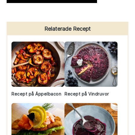
Primary
Relaterade Recept
Sidebar
Recept på Äppelbacon
Recept på Vindruvor