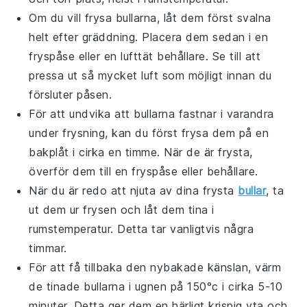
Om du vill frysa
bullarna
, låt dem först svalna
helt efter gräddning. Placera dem sedan i en
fryspåse eller en lufttät behållare. Se till att
pressa ut så mycket luft som möjligt innan du
försluter påsen.
För att undvika att
bullarna
fastnar i varandra
under frysning, kan du först frysa dem på en
bakplåt i cirka en timme. När de är frysta,
överför dem till en fryspåse eller behållare.
När du är redo att njuta av dina frysta
bullar
, ta
ut dem ur frysen och låt dem tina i
rumstemperatur. Detta tar vanligtvis några
timmar.
För att få tillbaka den nybakade känslan, värm
de tinade
bullarna
i ugnen på 150°c i cirka 5-10
minuter. Detta ger dem en härligt krispig yta och