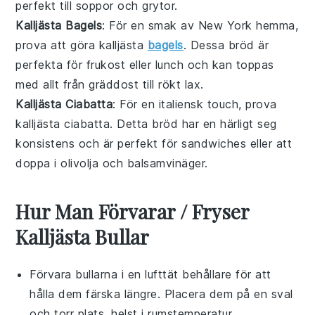
perfekt till
soppor
och
grytor
.
Kalljästa Bagels
: För en smak av New York hemma,
prova att göra kalljästa
bagels
. Dessa
bröd
är
perfekta för
frukost
eller
lunch
och kan toppas
med allt från
gräddost
till
rökt lax
.
Kalljästa Ciabatta
: För en italiensk touch, prova
kalljästa ciabatta. Detta
bröd
har en härligt seg
konsistens och är perfekt för
sandwiches
eller att
doppa i
olivolja
och
balsamvinäger
.
Hur Man Förvarar / Fryser
Kalljästa Bullar
Förvara
bullarna
i en lufttät behållare för att
hålla dem färska längre. Placera dem på en sval
och torr plats, helst i rumstemperatur.