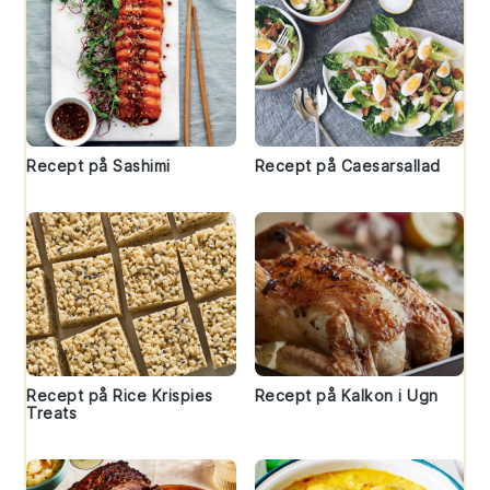
Recept på Sashimi
Recept på Caesarsallad
Recept på Rice Krispies
Recept på Kalkon i Ugn
Treats