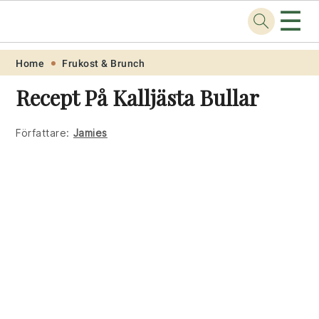
☰
Recept
.one
Skip
Skip
Skip
Skip
Home
Frukost & Brunch
to
to
to
to
Recept På Kalljästa Bullar
primary
main
primary
footer
navigation
content
sidebar
Författare:
Jamies