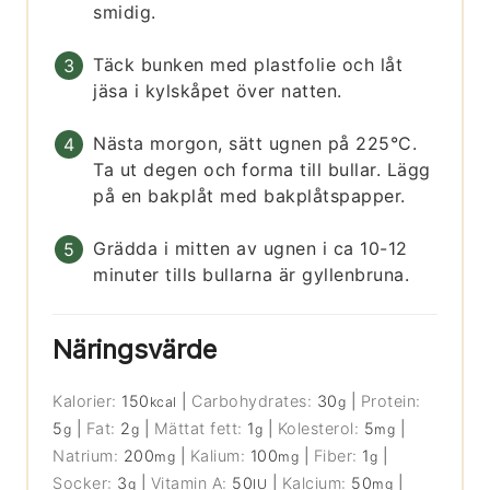
smidig.
Täck bunken med plastfolie och låt
jäsa i kylskåpet över natten.
Nästa morgon, sätt ugnen på 225°C.
Ta ut degen och forma till bullar. Lägg
på en bakplåt med bakplåtspapper.
Grädda i mitten av ugnen i ca 10-12
minuter tills bullarna är gyllenbruna.
Näringsvärde
Kalorier:
150
|
Carbohydrates:
30
|
Protein:
kcal
g
5
|
Fat:
2
|
Mättat fett:
1
|
Kolesterol:
5
|
g
g
g
mg
Natrium:
200
|
Kalium:
100
|
Fiber:
1
|
mg
mg
g
Socker:
3
|
Vitamin A:
50
|
Kalcium:
50
|
g
IU
mg