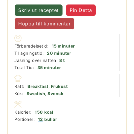
Skriv ut receptet
Pin Detta
Hoppa till kommentar
minuter
Förberedelsetid:
15
minuter
minuter
Tillagningstid:
20
minuter
timmar
Jäsning över natten
8
t
minuter
Total Tid:
35
minuter
Rätt:
Breakfast, Frukost
Kök:
Swedish, Svensk
Kalorier:
150
kcal
Portioner:
12
bullar