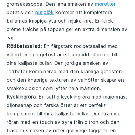
grönsakssoppa
. Den lena smaken av
morötter
,
potatis
och
purjolök
kommer att komplettera
bullarnas krispiga yta och mjuka inre. En klick
crème fraîche
på toppen ger en extra dimension av
lyx.
Rödbetssallad
: En färgstark
rödbetssallad
med
valnötter
och
getost
är ett utmärkt tillbehör till
dina
kalljästa bullar
. Den jordiga smaken av
rödbetor
kombinerad med den krämiga
getosten
och den knapriga texturen av
valnötter
skapar en
smakexplosion som lyfter hela måltiden.
Kycklingröra
: En saftig
kycklingröra
med
majonnäs
,
dijonsenap
och färska
örter
är ett perfekt
komplement till dina
kalljästa bullar
. Den krämiga
röran med en touch av syra från
citron
och den
fräscha smaken av
örter
gör varje tugga till en