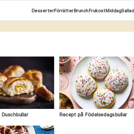
Desserter
Förrätter
Brunch
Frukost
Middag
Salla
Recept på Födelsedagsbullar
 Duschbullar