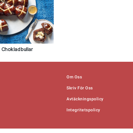
 Chokladbullar
Om Oss
Skriv För Oss
Avtäckningspolicy
Integritetspolicy