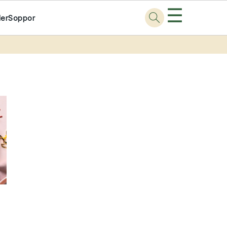
☰
der
Soppor