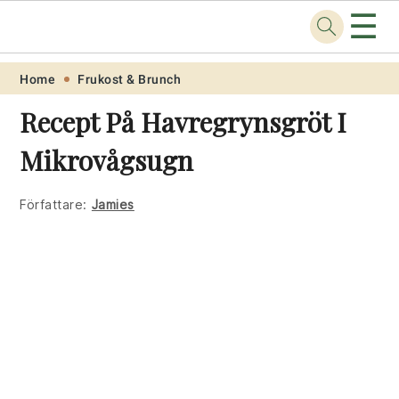
☰
Recept
.one
Skip
Skip
Skip
Skip
Home
Frukost & Brunch
to
to
to
to
Recept På Havregrynsgröt I
primary
main
primary
footer
Mikrovågsugn
navigation
content
sidebar
Författare:
Jamies