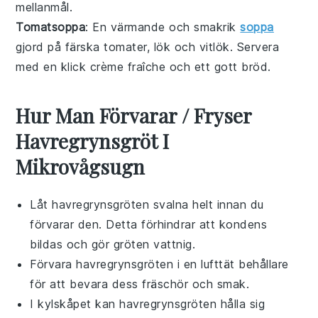
mellanmål.
Tomatsoppa
: En värmande och smakrik
soppa
gjord på färska
tomater
,
lök
och
vitlök
. Servera
med en klick
crème fraîche
och ett gott bröd.
Hur Man Förvarar / Fryser
Havregrynsgröt I
Mikrovågsugn
Låt
havregrynsgröten
svalna helt innan du
förvarar den. Detta förhindrar att kondens
bildas och gör gröten vattnig.
Förvara
havregrynsgröten
i en lufttät behållare
för att bevara dess fräschör och smak.
I kylskåpet kan
havregrynsgröten
hålla sig