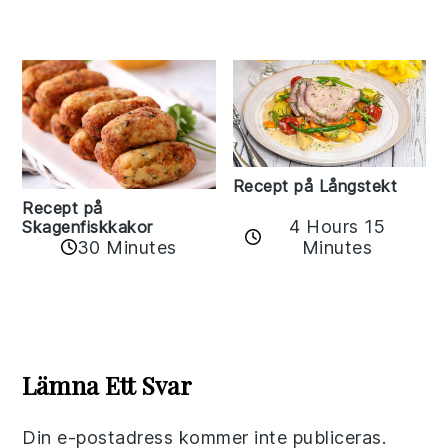
Recept på Långstekt
Recept på
4 Hours 15
Skagenfiskkakor
Minutes
30 Minutes
Reader
Interactions
Lämna Ett Svar
Din e-postadress kommer inte publiceras.