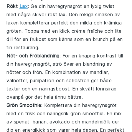
Rökt
Lax
: Ge din
havregrynsgröt
en lyxig twist
med några skivor
rökt lax
. Den rökiga smaken av
laxen kompletterar perfekt den milda och krämiga
gröten. Toppa med en klick
crème fraîche
och lite
dill
för en frukost som känns som en brunch på en
fin restaurang.
Nöt- och Fröblandning
: För en knaprig kontrast till
din
havregrynsgröt
, strö över en blandning av
nötter
och
frön
. En kombination av
mandlar
,
valnötter
,
pumpafrön
och
solrosfrön
ger både
textur och en näringsboost. En skvätt
lönnsirap
ovanpå gör det hela ännu bättre.
Grön Smoothie
: Komplettera din
havregrynsgröt
med en frisk och näringsrik
grön smoothie
. En mix
av
spenat
,
banan
,
avokado
och
mandelmjölk
ger
dig en energikick som varar hela dagen. En perfekt