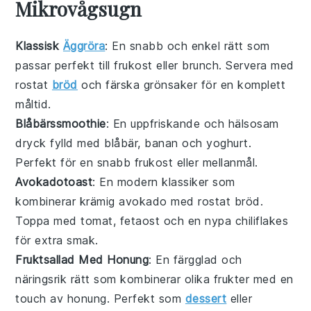
Mikrovågsugn
Klassisk
Äggröra
: En snabb och enkel rätt som
passar perfekt till frukost eller brunch. Servera med
rostat
bröd
och färska grönsaker för en komplett
måltid.
Blåbärssmoothie
: En uppfriskande och hälsosam
dryck fylld med
blåbär
,
banan
och
yoghurt
.
Perfekt för en snabb frukost eller mellanmål.
Avokadotoast
: En modern klassiker som
kombinerar krämig
avokado
med rostat bröd.
Toppa med
tomat
,
fetaost
och en nypa
chiliflakes
för extra smak.
Fruktsallad Med Honung
: En färgglad och
näringsrik rätt som kombinerar olika
frukter
med en
touch av
honung
. Perfekt som
dessert
eller