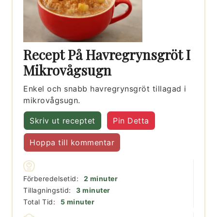
Recept På Havregrynsgröt I
Mikrovågsugn
Enkel och snabb havregrynsgröt tillagad i
mikrovågsugn.
Skriv ut receptet
Pin Detta
Hoppa till kommentar
minuter
Förberedelsetid:
2
minuter
minuter
Tillagningstid:
3
minuter
minuter
Total Tid:
5
minuter