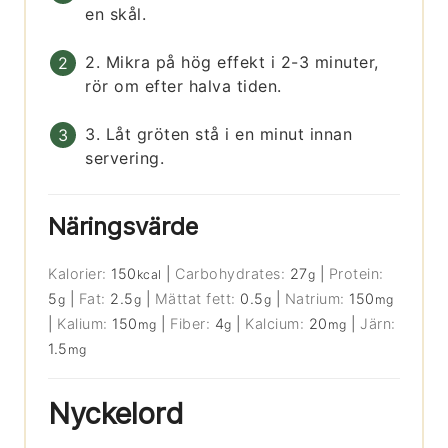
en skål.
2. Mikra på hög effekt i 2-3 minuter,
rör om efter halva tiden.
3. Låt gröten stå i en minut innan
servering.
Näringsvärde
Kalorier:
150
|
Carbohydrates:
27
|
Protein:
kcal
g
5
|
Fat:
2.5
|
Mättat fett:
0.5
|
Natrium:
150
g
g
g
mg
|
Kalium:
150
|
Fiber:
4
|
Kalcium:
20
|
Järn:
mg
g
mg
1.5
mg
Nyckelord