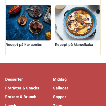
Recept på Kakaonibs
Recept på Marcelkaka
Footer
Desserter
Middag
Förrätter & Snacks
Sallader
Frukost & Brunch
Soppor
Lunch
Tags