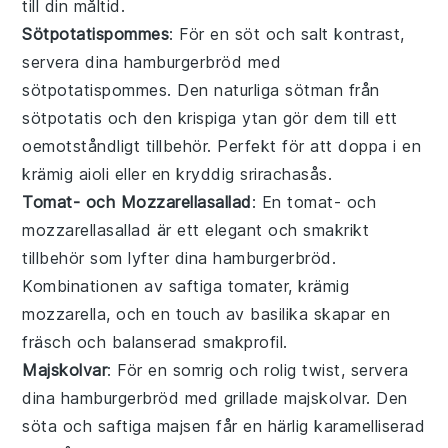
till din måltid.
Sötpotatispommes
: För en söt och salt kontrast,
servera dina
hamburgerbröd
med
sötpotatispommes
. Den naturliga sötman från
sötpotatis
och den krispiga ytan gör dem till ett
oemotståndligt tillbehör. Perfekt för att doppa i en
krämig
aioli
eller en kryddig
srirachasås
.
Tomat- och Mozzarellasallad
: En
tomat- och
mozzarellasallad
är ett elegant och smakrikt
tillbehör som lyfter dina
hamburgerbröd
.
Kombinationen av saftiga
tomater
, krämig
mozzarella
, och en touch av
basilika
skapar en
fräsch och balanserad smakprofil.
Majskolvar
: För en somrig och rolig twist, servera
dina
hamburgerbröd
med
grillade majskolvar
. Den
söta och saftiga
majsen
får en härlig karamelliserad