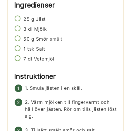
Ingredienser
25
g
Jäst
3
dl
Mjölk
50
g
Smör
smält
1
tsk
Salt
7
dl
Vetemjöl
Instruktioner
1. Smula jästen i en skål.
2. Värm mjölken till fingervarmt och
häll över jästen. Rör om tills jästen löst
sig.
3. Tillsätt smält smör och salt.