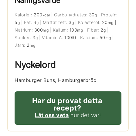
Näringsvärde
Kalorier:
200
|
Carbohydrates:
30
|
Protein:
kcal
g
5
|
Fat:
6
|
Mättat fett:
3
|
Kolesterol:
20
|
g
g
g
mg
Natrium:
300
|
Kalium:
100
|
Fiber:
2
|
mg
mg
g
Socker:
3
|
Vitamin A:
100
|
Kalcium:
50
|
g
IU
mg
Järn:
2
mg
Nyckelord
Hamburger Buns, Hamburgerbröd
Har du provat detta
recept?
Låt oss veta
hur det var!