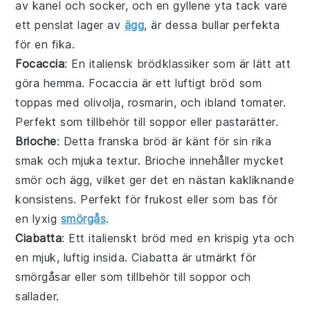
av
kanel
och
socker
, och en gyllene yta tack vare
ett penslat lager av
ägg
, är dessa bullar perfekta
för en fika.
Focaccia
: En italiensk
bröd
klassiker som är lätt att
göra hemma. Focaccia är ett luftigt bröd som
toppas med
olivolja
,
rosmarin
, och ibland
tomater
.
Perfekt som tillbehör till
soppor
eller
pastarätter
.
Brioche
: Detta franska
bröd
är känt för sin rika
smak och mjuka textur. Brioche innehåller mycket
smör
och
ägg
, vilket ger det en nästan
kakliknande
konsistens. Perfekt för
frukost
eller som bas för
en lyxig
smörgås
.
Ciabatta
: Ett italienskt
bröd
med en krispig yta och
en mjuk, luftig insida. Ciabatta är utmärkt för
smörgåsar
eller som tillbehör till
soppor
och
sallader
.