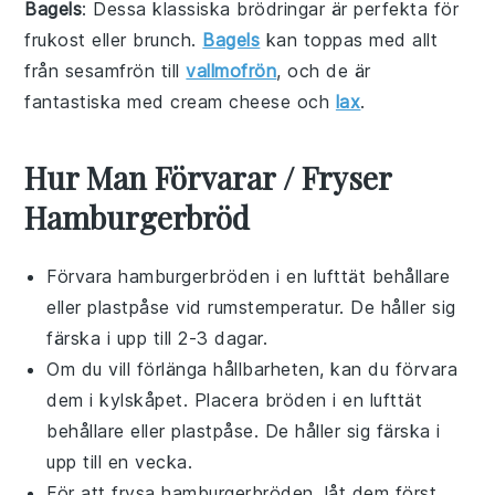
Bagels
: Dessa klassiska
bröd
ringar är perfekta för
frukost
eller
brunch
.
Bagels
kan toppas med allt
från
sesamfrön
till
vallmofrön
, och de är
fantastiska med
cream cheese
och
lax
.
Hur Man Förvarar / Fryser
Hamburgerbröd
Förvara
hamburgerbröden
i en lufttät behållare
eller plastpåse vid rumstemperatur. De håller sig
färska i upp till 2-3 dagar.
Om du vill förlänga hållbarheten, kan du förvara
dem i kylskåpet. Placera bröden i en lufttät
behållare eller plastpåse. De håller sig färska i
upp till en vecka.
För att frysa
hamburgerbröden
, låt dem först