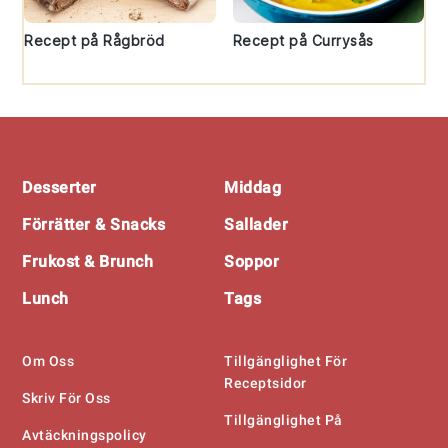
Recept på Rågbröd
Recept på Currysås
Footer
Desserter
Middag
Förrätter & Snacks
Sallader
Frukost & Brunch
Soppor
Lunch
Tags
Om Oss
Tillgänglighet För
Receptsidor
Skriv För Oss
Tillgänglighet På
Avtäckningspolicy