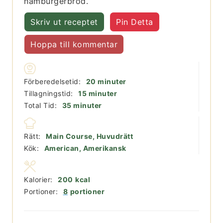
hamburgerbröd.
Skriv ut receptet
Pin Detta
Hoppa till kommentar
minuter
Förberedelsetid:
20
minuter
minuter
Tillagningstid:
15
minuter
minuter
Total Tid:
35
minuter
Rätt:
Main Course, Huvudrätt
Kök:
American, Amerikansk
Kalorier:
200
kcal
Portioner:
8
portioner