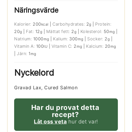
Näringsvärde
Kalorier:
200
|
Carbohydrates:
2
|
Protein:
kcal
g
20
|
Fat:
12
|
Mättat fett:
2
|
Kolesterol:
50
|
g
g
g
mg
Natrium:
1000
|
Kalium:
300
|
Socker:
2
|
mg
mg
g
Vitamin A:
100
|
Vitamin C:
2
|
Kalcium:
20
IU
mg
mg
|
Järn:
1
mg
Nyckelord
Gravad Lax, Cured Salmon
Har du provat detta
recept?
Låt oss veta
hur det var!