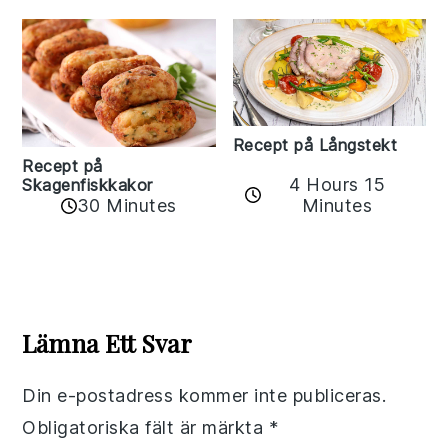
Recept på Långstekt
Recept på
4 Hours 15
Skagenfiskkakor
Minutes
30 Minutes
Reader
Interactions
Lämna Ett Svar
Din e-postadress kommer inte publiceras.
Obligatoriska fält är märkta
*