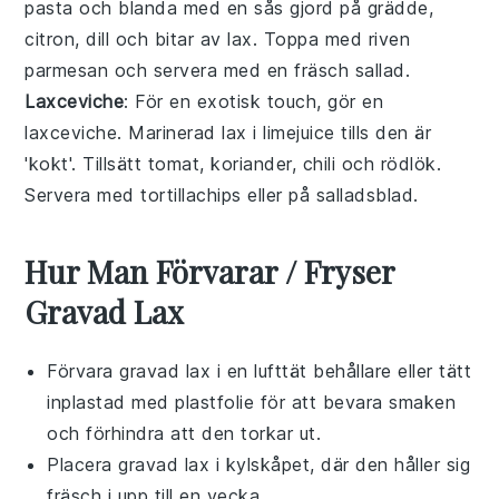
pasta
och blanda med en sås gjord på
grädde
,
citron
,
dill
och bitar av
lax
. Toppa med riven
parmesan
och servera med en fräsch
sallad
.
Laxceviche
: För en exotisk touch, gör en
laxceviche. Marinerad
lax
i
limejuice
tills den är
'kokt'. Tillsätt
tomat
,
koriander
,
chili
och
rödlök
.
Servera med
tortillachips
eller på
salladsblad
.
Hur Man Förvarar / Fryser
Gravad Lax
Förvara
gravad lax
i en lufttät behållare eller tätt
inplastad med plastfolie för att bevara smaken
och förhindra att den torkar ut.
Placera
gravad lax
i kylskåpet, där den håller sig
fräsch i upp till en vecka.