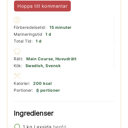
Hoppa till kommentar
minuter
Förberedelsetid:
15
minuter
day
Marineringstid
1
d
day
Total Tid:
1
d
Rätt:
Main Course, Huvudrätt
Kök:
Swedish, Svensk
Kalorier:
200
kcal
Portioner:
6
portioner
Ingredienser
1
kg
Laxsida
benfri