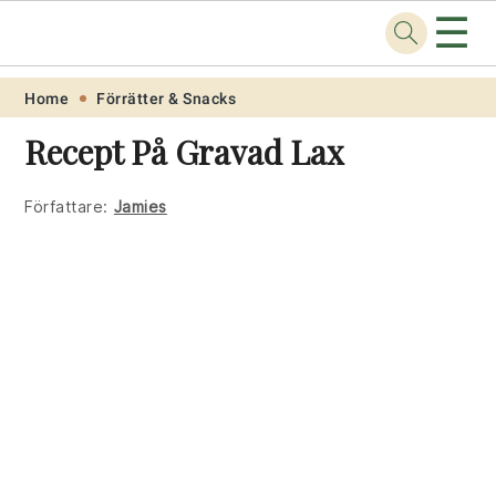
☰
Recept
.one
Skip
Skip
Skip
Skip
Home
Förrätter & Snacks
to
to
to
to
Recept På Gravad Lax
primary
main
primary
footer
navigation
content
sidebar
Författare:
Jamies