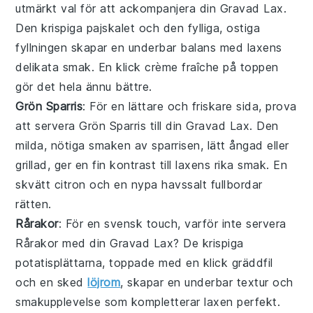
utmärkt val för att ackompanjera din
Gravad Lax
.
Den krispiga pajskalet och den fylliga, ostiga
fyllningen skapar en underbar balans med laxens
delikata smak. En klick
crème fraîche
på toppen
gör det hela ännu bättre.
Grön Sparris
: För en lättare och friskare sida, prova
att servera
Grön Sparris
till din
Gravad Lax
. Den
milda, nötiga smaken av sparrisen, lätt ångad eller
grillad, ger en fin kontrast till laxens rika smak. En
skvätt
citron
och en nypa
havssalt
fullbordar
rätten.
Rårakor
: För en svensk touch, varför inte servera
Rårakor
med din
Gravad Lax
? De krispiga
potatisplättarna, toppade med en klick
gräddfil
och en sked
löjrom
, skapar en underbar textur och
smakupplevelse som kompletterar laxen perfekt.