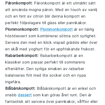
Päronkompott
: Päronkompott är ett utmärkt sätt
att använda mogna päron. Med en touch av vanilj
och en hint av citron blir denna kompott en
perfekt följeslagare till glass eller pannkakor.
Plommonkompott
:
Plommonkompott
är en härlig
höstdessert som kombinerar sötma och syrlighet.
Servera den med en klick vispad grädde eller över
en skål med yoghurt för en uppfriskande frukost.
Rabarberkompott
: Rabarberkompott är en
klassiker som passar perfekt till sommarens
efterrätter. Den syrliga smaken av rabarber
balanseras fint med lite socker och en nypa
ingefära.
Blåbärskompott
: Blåbärskompott är en enkel och
snabb
dessert
som kan göras året runt. Den är
fantastisk att servera över pannkakor, våfflor eller