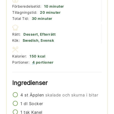
minuter
Förberedelsetid:
10
minuter
minuter
Tillagningstid:
20
minuter
minuter
Total Tid:
30
minuter
Rätt:
Dessert, Efterrätt
Kök:
Swedish, Svensk
Kalorier:
150
kcal
Portioner:
4
portioner
Ingredienser
4
st
Äpplen
skalade och skurna i bitar
1
dl
Socker
1
tsk
Kanel