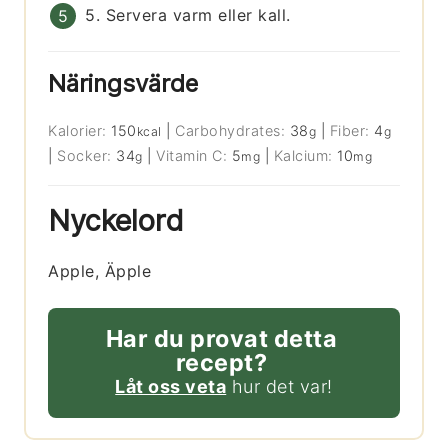
5. Servera varm eller kall.
Näringsvärde
Kalorier:
150
|
Carbohydrates:
38
|
Fiber:
4
kcal
g
g
|
Socker:
34
|
Vitamin C:
5
|
Kalcium:
10
g
mg
mg
Nyckelord
Apple, Äpple
Har du provat detta
recept?
Låt oss veta
hur det var!