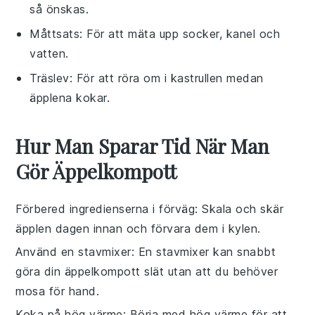
så önskas.
Måttsats
: För att mäta upp socker, kanel och
vatten.
Träslev
: För att röra om i kastrullen medan
äpplena kokar.
Hur Man Sparar Tid När Man
Gör Äppelkompott
Förbered ingredienserna i förväg
: Skala och skär
äpplen
dagen innan och förvara dem i kylen.
Använd en stavmixer
: En stavmixer kan snabbt
göra din
äppelkompott
slät utan att du behöver
mosa för hand.
Koka på hög värme
: Börja med hög värme för att