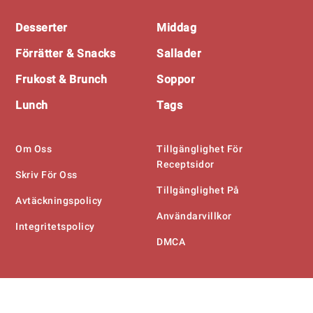
Footer
Desserter
Middag
Förrätter & Snacks
Sallader
Frukost & Brunch
Soppor
Lunch
Tags
Om Oss
Tillgänglighet För
Receptsidor
Skriv För Oss
Tillgänglighet På
Avtäckningspolicy
Användarvillkor
Integritetspolicy
DMCA