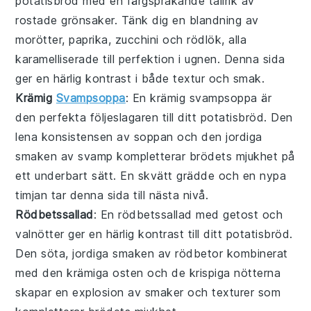
potatisbröd med en färgsprakande tallrik av
rostade grönsaker
. Tänk dig en blandning av
morötter
,
paprika
,
zucchini
och
rödlök
, alla
karamelliserade till perfektion i ugnen. Denna
sida
ger en härlig kontrast i både textur och smak.
Krämig
Svampsoppa
: En
krämig svampsoppa
är
den perfekta följeslagaren till ditt potatisbröd. Den
lena konsistensen av
soppan
och den jordiga
smaken av
svamp
kompletterar brödets mjukhet på
ett underbart sätt. En skvätt
grädde
och en nypa
timjan
tar denna
sida
till nästa nivå.
Rödbetssallad
: En
rödbetssallad
med
getost
och
valnötter
ger en härlig kontrast till ditt potatisbröd.
Den söta, jordiga smaken av
rödbetor
kombinerat
med den krämiga
osten
och de krispiga
nötterna
skapar en explosion av smaker och texturer som