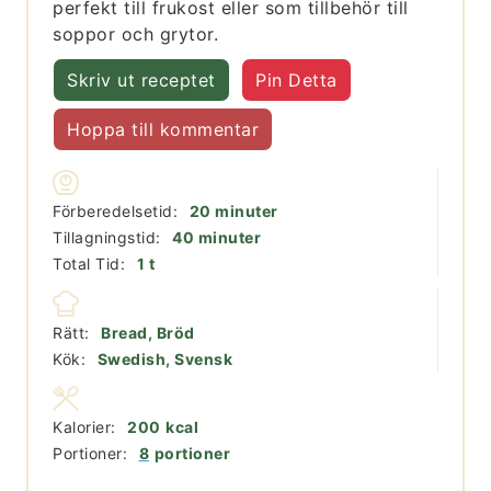
perfekt till frukost eller som tillbehör till
soppor och grytor.
Skriv ut receptet
Pin Detta
Hoppa till kommentar
minuter
Förberedelsetid:
20
minuter
minuter
Tillagningstid:
40
minuter
timme
Total Tid:
1
t
Rätt:
Bread, Bröd
Kök:
Swedish, Svensk
Kalorier:
200
kcal
Portioner:
8
portioner