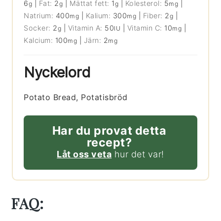
6
|
Fat:
2
|
Mättat fett:
1
|
Kolesterol:
5
|
g
g
g
mg
Natrium:
400
|
Kalium:
300
|
Fiber:
2
|
mg
mg
g
Socker:
2
|
Vitamin A:
50
|
Vitamin C:
10
|
g
IU
mg
Kalcium:
100
|
Järn:
2
mg
mg
Nyckelord
Potato Bread, Potatisbröd
Har du provat detta
recept?
Låt oss veta
hur det var!
FAQ: