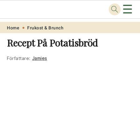
☰
Recept
.one
Skip
Skip
Skip
Skip
Home
Frukost & Brunch
to
to
to
to
Recept På Potatisbröd
primary
main
primary
footer
navigation
content
sidebar
Författare:
Jamies