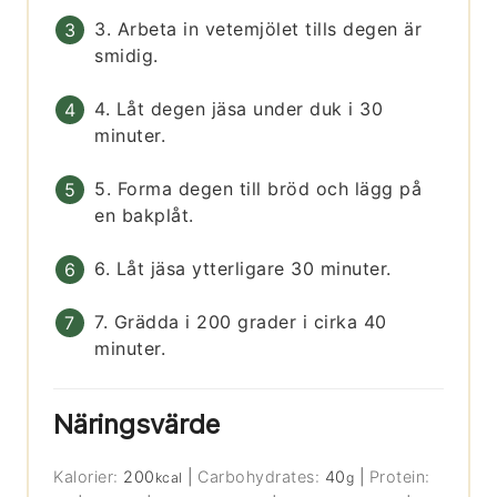
3. Arbeta in vetemjölet tills degen är
smidig.
4. Låt degen jäsa under duk i 30
minuter.
5. Forma degen till bröd och lägg på
en bakplåt.
6. Låt jäsa ytterligare 30 minuter.
7. Grädda i 200 grader i cirka 40
minuter.
Näringsvärde
Kalorier:
200
|
Carbohydrates:
40
|
Protein:
kcal
g