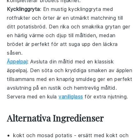
kompletterar brödets mjukhet.
Kycklinggryta
: En mustig
kycklinggryta
med
rotfrukter
och
örter
är en utmärkt matchning till
ditt potatisbröd. Den rika och smakrika
grytan
ger
en härlig värme och djup till måltiden, medan
brödet är perfekt för att suga upp den läckra
såsen
.
Äppelpaj
: Avsluta din måltid med en klassisk
äppelpaj
. Den söta och kryddiga smaken av
äpplen
tillsammans med en knaprig
smuldeg
ger en perfekt
avslutning på en rustik och hemtrevlig måltid.
Servera med en kula
vaniljglass
för extra njutning.
Alternativa Ingredienser
kokt och mosad potatis
- ersätt med
kokt och