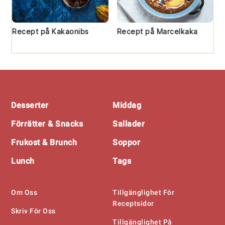
Recept på Kakaonibs
Recept på Marcelkaka
Footer
Desserter
Middag
Förrätter & Snacks
Sallader
Frukost & Brunch
Soppor
Lunch
Tags
Om Oss
Tillgänglighet För
Receptsidor
Skriv För Oss
Tillgänglighet På