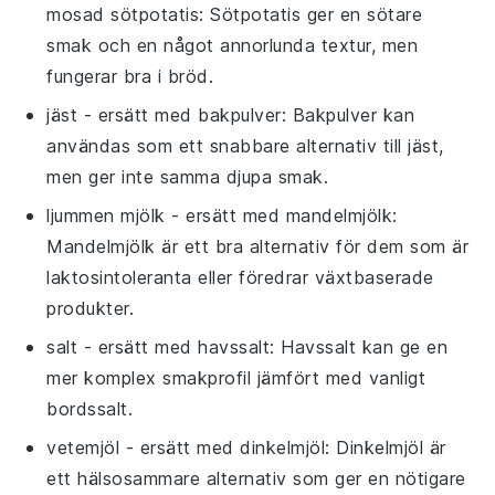
mosad sötpotatis
: Sötpotatis ger en sötare
smak och en något annorlunda textur, men
fungerar bra i bröd.
jäst
- ersätt med
bakpulver
: Bakpulver kan
användas som ett snabbare alternativ till jäst,
men ger inte samma djupa smak.
ljummen mjölk
- ersätt med
mandelmjölk
:
Mandelmjölk är ett bra alternativ för dem som är
laktosintoleranta eller föredrar växtbaserade
produkter.
salt
- ersätt med
havssalt
: Havssalt kan ge en
mer komplex smakprofil jämfört med vanligt
bordssalt.
vetemjöl
- ersätt med
dinkelmjöl
: Dinkelmjöl är
ett hälsosammare alternativ som ger en nötigare