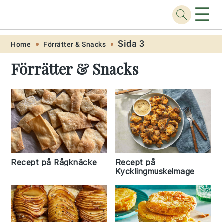
☰
Recept
.one
Skip
Skip
Skip
Skip
Sida 3
Home
Förrätter & Snacks
to
to
to
to
Förrätter & Snacks
primary
main
primary
footer
navigation
content
sidebar
Recept på Rågknäcke
Recept på
Kycklingmuskelmage