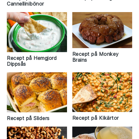
Cannellinibönor
Recept på Monkey
Recept på Hemgjord
Brains
Dippsås
Recept på Kikärtor
Recept på Sliders