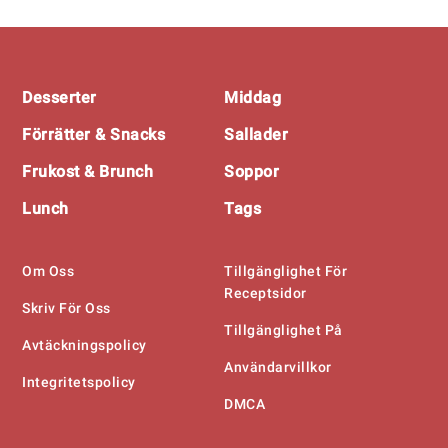
Footer
Desserter
Middag
Förrätter & Snacks
Sallader
Frukost & Brunch
Soppor
Lunch
Tags
Om Oss
Tillgänglighet För
Receptsidor
Skriv För Oss
Tillgänglighet På
Avtäckningspolicy
Användarvillkor
Integritetspolicy
DMCA