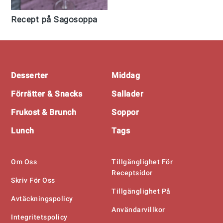
Recept på Sagosoppa
Footer
Desserter
Middag
Förrätter & Snacks
Sallader
Frukost & Brunch
Soppor
Lunch
Tags
Om Oss
Tillgänglighet För
Receptsidor
Skriv För Oss
Tillgänglighet På
Avtäckningspolicy
Användarvillkor
Integritetspolicy