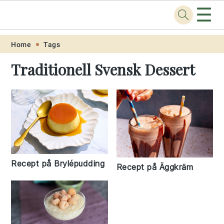
☰
Recept
.one
Skip
Skip
Skip
Skip
Home
Tags
to
to
to
to
Traditionell Svensk Dessert
primary
main
primary
footer
navigation
content
sidebar
Recept på Brylépudding
Recept på Äggkräm