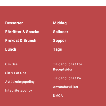
Footer
Desserter
Middag
Förrätter & Snacks
Sallader
Frukost & Brunch
Soppor
Lunch
Tags
Om Oss
Tillgänglighet För
Receptsidor
Skriv För Oss
Tillgänglighet På
Avtäckningspolicy
Användarvillkor
Integritetspolicy
DMCA