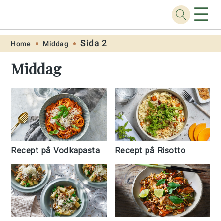
☰
Recept
.one
Skip
Skip
Skip
Skip
Sida 2
Home
Middag
to
to
to
to
Middag
primary
main
primary
footer
navigation
content
sidebar
Recept på Vodkapasta
Recept på Risotto