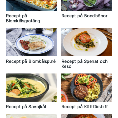
Recept på
Recept på Bondbönor
Blomkålsgratäng
Recept på Blomkålspuré
Recept på Spenat och
Keso
Recept på Savojkål
Recept på Köttfärsbiff